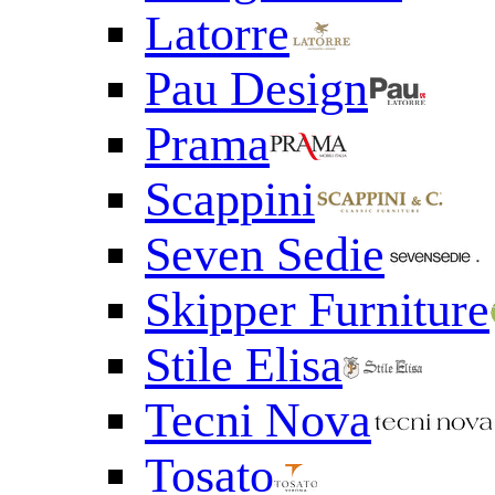
Latorre
Pau Design
Prama
Scappini
Seven Sedie
Skipper Furniture
Stile Elisa
Tecni Nova
Tosato