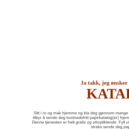
Ja takk, jeg ønsker
KATA
Sitt i ro og mak hjemme og bla deg gjennom mange 
tilbyr å sende deg kostnadsfritt papirkatalog(er) hje
Denne tjenesten er helt
gratis og uforpliktende
. Fyll 
straks sende deg pap