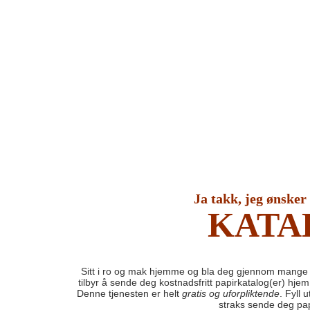
Ja takk, jeg ønsker
KATA
Sitt i ro og mak hjemme og bla deg gjennom mange 
tilbyr å sende deg kostnadsfritt papirkatalog(er) hje
Denne tjenesten er helt
gratis og uforpliktende
. Fyll 
straks sende deg pap