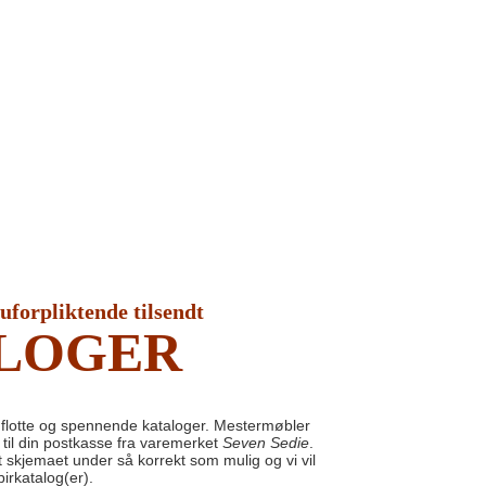
 uforpliktende tilsendt
LOGER
flotte og spennende kataloger. Mestermøbler
m til din postkasse fra varemerket
Seven Sedie
.
ut skjemaet under så korrekt som mulig og vi vil
irkatalog(er).