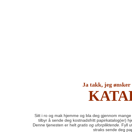
Ja takk, jeg ønsker
KATA
Sitt i ro og mak hjemme og bla deg gjennom mange 
tilbyr å sende deg kostnadsfritt papirkatalog(er) h
Denne tjenesten er helt
gratis og uforpliktende
. Fyll 
straks sende deg pap