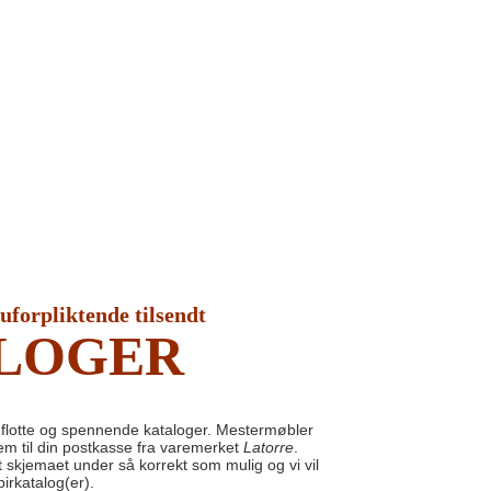
 uforpliktende tilsendt
LOGER
flotte og spennende kataloger. Mestermøbler
jem til din postkasse fra varemerket
Latorre
.
ut skjemaet under så korrekt som mulig og vi vil
irkatalog(er).