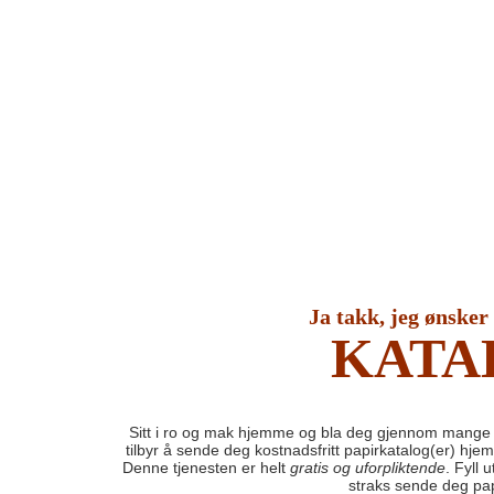
Ja takk, jeg ønsker
KATA
Sitt i ro og mak hjemme og bla deg gjennom mange 
tilbyr å sende deg kostnadsfritt papirkatalog(er) hje
Denne tjenesten er helt
gratis og uforpliktende
. Fyll 
straks sende deg pap