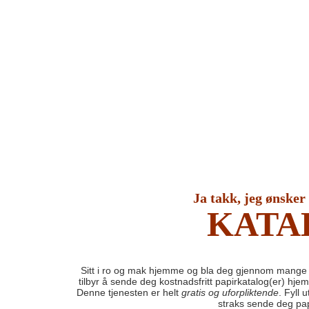
Ja takk, jeg ønsker
KATA
Sitt i ro og mak hjemme og bla deg gjennom mange 
tilbyr å sende deg kostnadsfritt papirkatalog(er) hje
Denne tjenesten er helt
gratis og uforpliktende
. Fyll 
straks sende deg pap