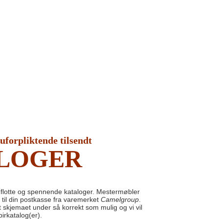
 uforpliktende tilsendt
LOGER
flotte og spennende kataloger. Mestermøbler
m til din postkasse fra varemerket
Camelgroup
.
ut skjemaet under så korrekt som mulig og vi vil
irkatalog(er).