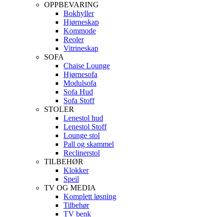
OPPBEVARING
Bokhyller
Hjørneskap
Kommode
Reoler
Vitrineskap
SOFA
Chaise Lounge
Hjørnesofa
Modulsofa
Sofa Hud
Sofa Stoff
STOLER
Lenestol hud
Lenestol Stoff
Lounge stol
Pall og skammel
Reclinerstol
TILBEHØR
Klokker
Speil
TV OG MEDIA
Komplett løsning
Tilbehør
TV benk