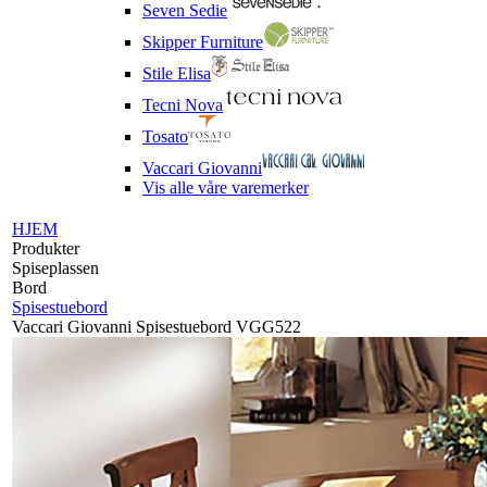
Seven Sedie
Skipper Furniture
Stile Elisa
Tecni Nova
Tosato
Vaccari Giovanni
Vis alle våre varemerker
HJEM
Produkter
Spiseplassen
Bord
Spisestuebord
Vaccari Giovanni Spisestuebord VGG522