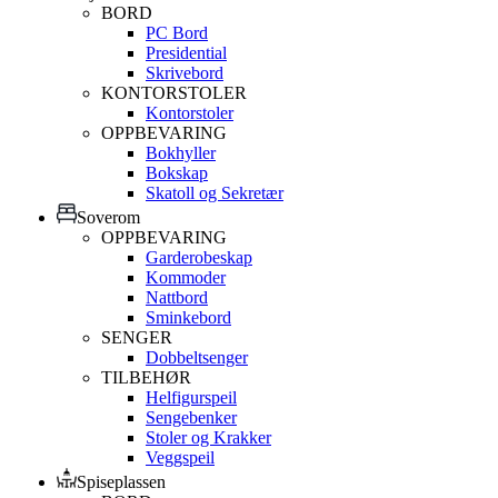
BORD
PC Bord
Presidential
Skrivebord
KONTORSTOLER
Kontorstoler
OPPBEVARING
Bokhyller
Bokskap
Skatoll og Sekretær
Soverom
OPPBEVARING
Garderobeskap
Kommoder
Nattbord
Sminkebord
SENGER
Dobbeltsenger
TILBEHØR
Helfigurspeil
Sengebenker
Stoler og Krakker
Veggspeil
Spiseplassen