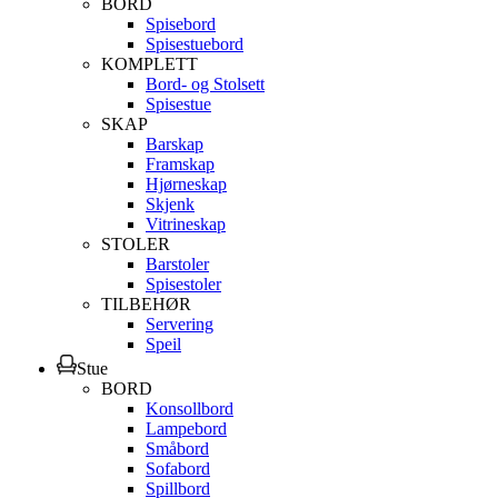
BORD
Spisebord
Spisestuebord
KOMPLETT
Bord- og Stolsett
Spisestue
SKAP
Barskap
Framskap
Hjørneskap
Skjenk
Vitrineskap
STOLER
Barstoler
Spisestoler
TILBEHØR
Servering
Speil
Stue
BORD
Konsollbord
Lampebord
Småbord
Sofabord
Spillbord