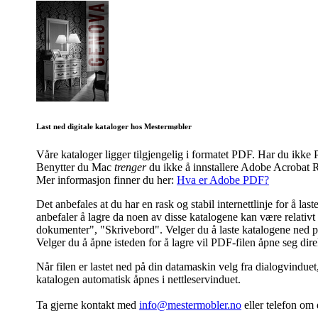
Last ned digitale kataloger hos Mestermøbler
Våre kataloger ligger tilgjengelig i formatet PDF. Har du ik
Benytter du Mac
trenger
du ikke å innstallere Adobe Acrobat R
Mer informasjon finner du her:
Hva er Adobe PDF?
Det anbefales at du har en rask og stabil internettlinje for å l
anbefaler å lagre da noen av disse katalogene kan være relativt s
dokumenter", "Skrivebord". Velger du å laste katalogene ned på 
Velger du å åpne isteden for å lagre vil PDF-filen åpne seg dir
Når filen er lastet ned på din datamaskin velg fra dialogvinduet
katalogen automatisk åpnes i nettleservinduet.
Ta gjerne kontakt med
info@mestermobler.no
eller telefon
om d