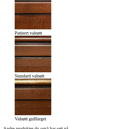
Patinert valnøtt
Standard valnøtt
Valnøtt gullfarget
Andre produkter du også har sett på