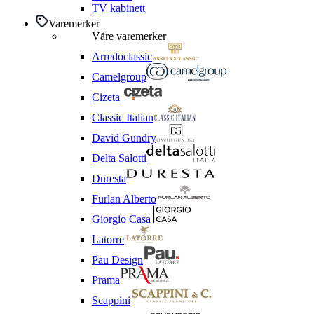
TV kabinett
Varemerker
Våre varemerker
Arredoclassic
Camelgroup
Cizeta
Classic Italian
David Gundry
Delta Salotti
Duresta
Furlan Alberto
Giorgio Casa
Latorre
Pau Design
Prama
Scappini