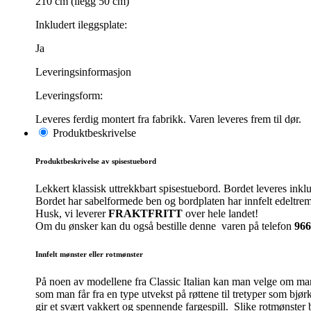
210 cm (ilegg 50 cm)
Inkludert ileggsplate:
Ja
Leveringsinformasjon
Leveringsform:
Leveres ferdig montert fra fabrikk. Varen leveres frem til dør.
Produktbeskrivelse
Produktbeskrivelse av spisestuebord
Lekkert klassisk uttrekkbart spisestuebord. Bordet leveres inkl
Bordet har sabelformede ben og bordplaten har innfelt edeltrem
Husk, vi leverer
FRAKTFRITT
over hele landet!
Om du ønsker kan du også bestille denne varen på telefon
966
Innfelt mønster eller rotmønster
På noen av modellene fra Classic Italian kan man velge om man 
som man får fra en type utvekst på røttene til tretyper som bjør
gir et svært vakkert og spennende fargespill. Slike rotmønster 