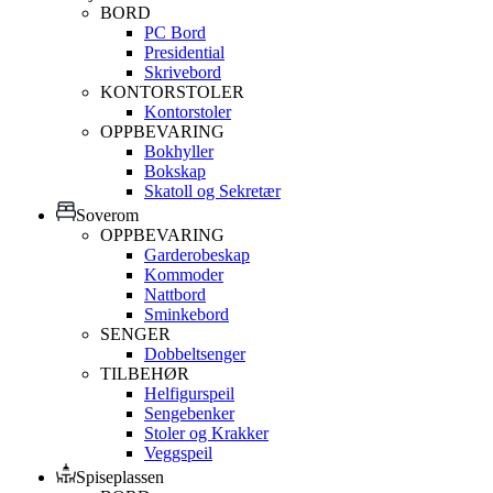
BORD
PC Bord
Presidential
Skrivebord
KONTORSTOLER
Kontorstoler
OPPBEVARING
Bokhyller
Bokskap
Skatoll og Sekretær
Soverom
OPPBEVARING
Garderobeskap
Kommoder
Nattbord
Sminkebord
SENGER
Dobbeltsenger
TILBEHØR
Helfigurspeil
Sengebenker
Stoler og Krakker
Veggspeil
Spiseplassen