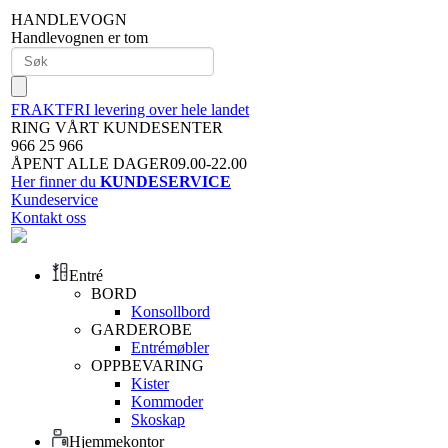
HANDLEVOGN
Handlevognen er tom
FRAKTFRI levering over hele landet
RING VÅRT KUNDESENTER
966 25 966
ÅPENT ALLE DAGER09.00-22.00
Her finner du
KUNDESERVICE
Kundeservice
Kontakt oss
Entré
BORD
Konsollbord
GARDEROBE
Entrémøbler
OPPBEVARING
Kister
Kommoder
Skoskap
Hjemmekontor