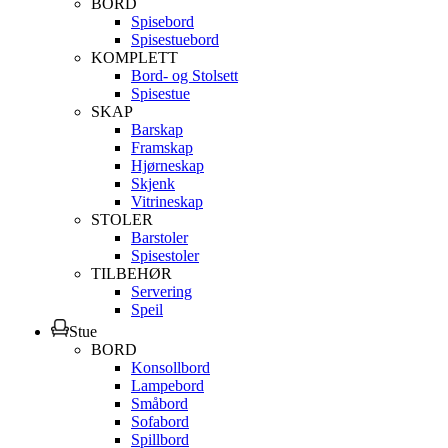
BORD
Spisebord
Spisestuebord
KOMPLETT
Bord- og Stolsett
Spisestue
SKAP
Barskap
Framskap
Hjørneskap
Skjenk
Vitrineskap
STOLER
Barstoler
Spisestoler
TILBEHØR
Servering
Speil
Stue
BORD
Konsollbord
Lampebord
Småbord
Sofabord
Spillbord