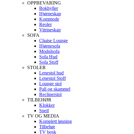
OPPBEVARING
Bokhyller
Hjørneskap
Kommode
Reoler
Vitrineskap
SOFA
Chaise Lounge
Hjørnesofa
Modulsofa
Sofa Hud
Sofa Stoff
STOLER
Lenestol hud
Lenestol Stoff
Lounge stol
Pall og skammel
Reclinerstol
TILBEHØR
Klokker
Speil
TV OG MEDIA
Komplett løsning
Tilbehør
TV benk