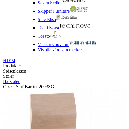
Seven Sedie
Skipper Furniture
Stile Elisa
Tecni Nova
Tosato
Vaccari Giovanni
Vis alle våre varemerker
HJEM
Produkter
Spiseplassen
Stoler
Barstoler
Cizeta Surf Barstol 2003SG