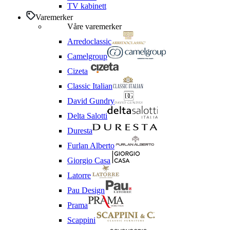
TV kabinett
Varemerker
Våre varemerker
Arredoclassic
Camelgroup
Cizeta
Classic Italian
David Gundry
Delta Salotti
Duresta
Furlan Alberto
Giorgio Casa
Latorre
Pau Design
Prama
Scappini