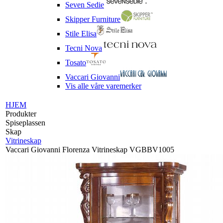
Seven Sedie
Skipper Furniture
Stile Elisa
Tecni Nova
Tosato
Vaccari Giovanni
Vis alle våre varemerker
HJEM
Produkter
Spiseplassen
Skap
Vitrineskap
Vaccari Giovanni Florenza Vitrineskap VGBBV1005