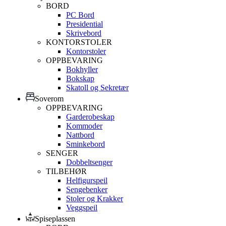
BORD
PC Bord
Presidential
Skrivebord
KONTORSTOLER
Kontorstoler
OPPBEVARING
Bokhyller
Bokskap
Skatoll og Sekretær
Soverom
OPPBEVARING
Garderobeskap
Kommoder
Nattbord
Sminkebord
SENGER
Dobbeltsenger
TILBEHØR
Helfigurspeil
Sengebenker
Stoler og Krakker
Veggspeil
Spiseplassen