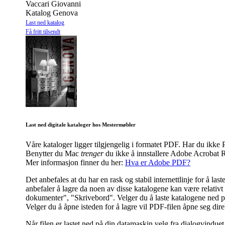
Vaccari Giovanni
Katalog Genova
Last ned katalog
Få fritt tilsendt
Last ned digitale kataloger hos Mestermøbler
Våre kataloger ligger tilgjengelig i formatet PDF. Har du ik
Benytter du Mac
trenger
du ikke å innstallere Adobe Acrobat R
Mer informasjon finner du her:
Hva er Adobe PDF?
Det anbefales at du har en rask og stabil internettlinje for å l
anbefaler å lagre da noen av disse katalogene kan være relativt s
dokumenter", "Skrivebord". Velger du å laste katalogene ned på 
Velger du å åpne isteden for å lagre vil PDF-filen åpne seg dir
Når filen er lastet ned på din datamaskin velg fra dialogvinduet