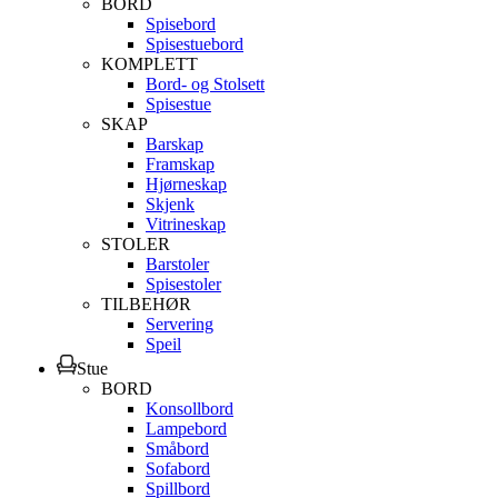
BORD
Spisebord
Spisestuebord
KOMPLETT
Bord- og Stolsett
Spisestue
SKAP
Barskap
Framskap
Hjørneskap
Skjenk
Vitrineskap
STOLER
Barstoler
Spisestoler
TILBEHØR
Servering
Speil
Stue
BORD
Konsollbord
Lampebord
Småbord
Sofabord
Spillbord