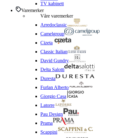
TV kabinett
Varemerker
Våre varemerker
Arredoclassic
Camelgroup
Cizeta
Classic Italian
David Gundry
Delta Salotti
Duresta
Furlan Alberto
Giorgio Casa
Latorre
Pau Design
Prama
Scappini