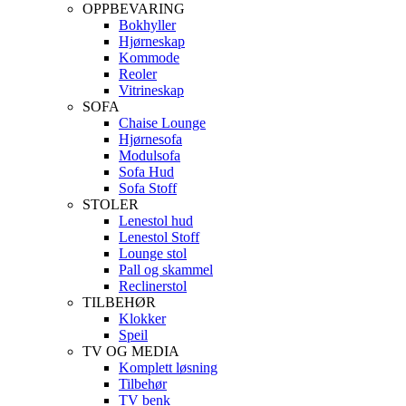
OPPBEVARING
Bokhyller
Hjørneskap
Kommode
Reoler
Vitrineskap
SOFA
Chaise Lounge
Hjørnesofa
Modulsofa
Sofa Hud
Sofa Stoff
STOLER
Lenestol hud
Lenestol Stoff
Lounge stol
Pall og skammel
Reclinerstol
TILBEHØR
Klokker
Speil
TV OG MEDIA
Komplett løsning
Tilbehør
TV benk