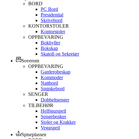
BORD
PC Bord
Presidential
Skrivebord
KONTORSTOLER
Kontorstoler
OPPBEVARING
Bokhyller
Bokskap
Skatoll og Sekretær
Soverom
OPPBEVARING
Garderobeskap
Kommoder
Nattbord
Sminkebord
SENGER
Dobbeltsenger
TILBEHØR
Helfigurspeil
Sengebenker
Stoler og Krakker
Veggspeil
Spiseplassen