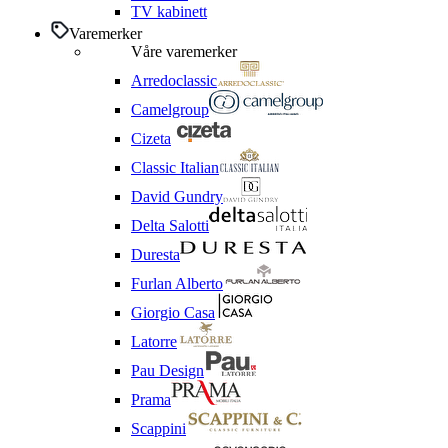
TV kabinett
Varemerker
Våre varemerker
Arredoclassic
Camelgroup
Cizeta
Classic Italian
David Gundry
Delta Salotti
Duresta
Furlan Alberto
Giorgio Casa
Latorre
Pau Design
Prama
Scappini