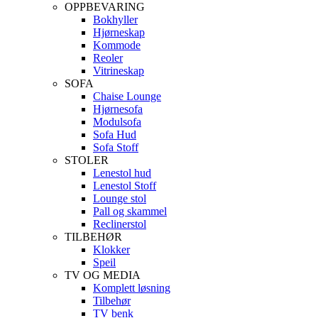
OPPBEVARING
Bokhyller
Hjørneskap
Kommode
Reoler
Vitrineskap
SOFA
Chaise Lounge
Hjørnesofa
Modulsofa
Sofa Hud
Sofa Stoff
STOLER
Lenestol hud
Lenestol Stoff
Lounge stol
Pall og skammel
Reclinerstol
TILBEHØR
Klokker
Speil
TV OG MEDIA
Komplett løsning
Tilbehør
TV benk