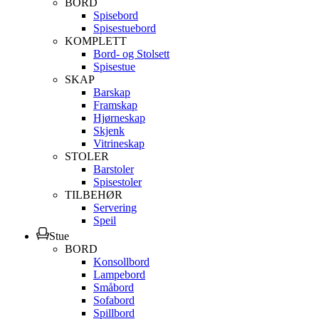
BORD
Spisebord
Spisestuebord
KOMPLETT
Bord- og Stolsett
Spisestue
SKAP
Barskap
Framskap
Hjørneskap
Skjenk
Vitrineskap
STOLER
Barstoler
Spisestoler
TILBEHØR
Servering
Speil
Stue
BORD
Konsollbord
Lampebord
Småbord
Sofabord
Spillbord