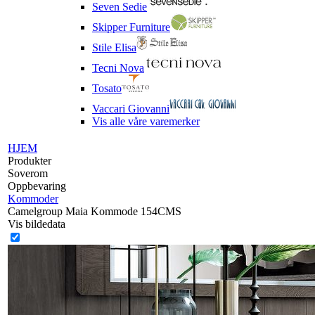
Seven Sedie
Skipper Furniture
Stile Elisa
Tecni Nova
Tosato
Vaccari Giovanni
Vis alle våre varemerker
HJEM
Produkter
Soverom
Oppbevaring
Kommoder
Camelgroup Maia Kommode 154CMS
Vis bildedata