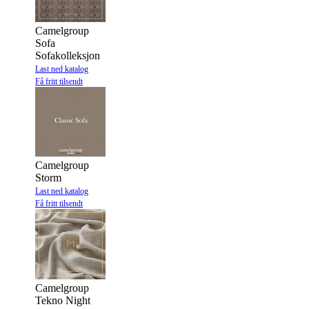
Camelgroup
Sofa
Sofakolleksjon
Last ned katalog
Få fritt tilsendt
Camelgroup
Storm
Last ned katalog
Få fritt tilsendt
Camelgroup
Tekno Night