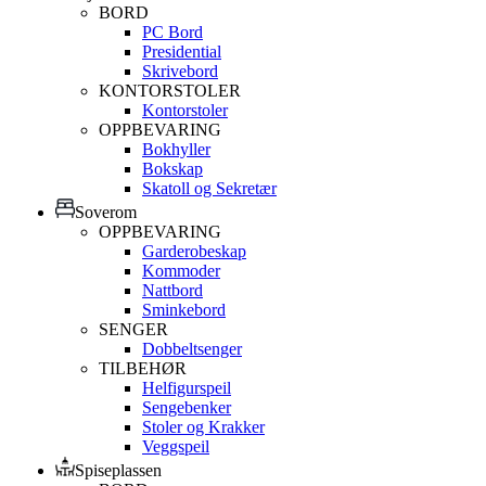
BORD
PC Bord
Presidential
Skrivebord
KONTORSTOLER
Kontorstoler
OPPBEVARING
Bokhyller
Bokskap
Skatoll og Sekretær
Soverom
OPPBEVARING
Garderobeskap
Kommoder
Nattbord
Sminkebord
SENGER
Dobbeltsenger
TILBEHØR
Helfigurspeil
Sengebenker
Stoler og Krakker
Veggspeil
Spiseplassen