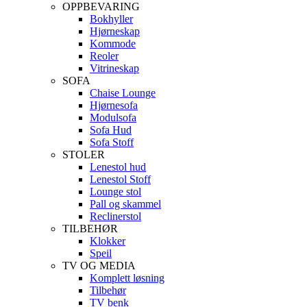
OPPBEVARING
Bokhyller
Hjørneskap
Kommode
Reoler
Vitrineskap
SOFA
Chaise Lounge
Hjørnesofa
Modulsofa
Sofa Hud
Sofa Stoff
STOLER
Lenestol hud
Lenestol Stoff
Lounge stol
Pall og skammel
Reclinerstol
TILBEHØR
Klokker
Speil
TV OG MEDIA
Komplett løsning
Tilbehør
TV benk