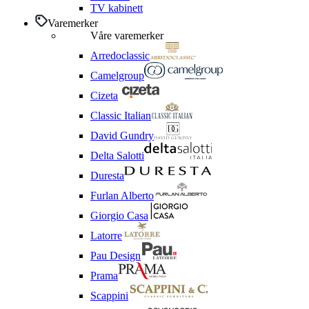
TV kabinett
Varemerker
Våre varemerker
Arredoclassic
Camelgroup
Cizeta
Classic Italian
David Gundry
Delta Salotti
Duresta
Furlan Alberto
Giorgio Casa
Latorre
Pau Design
Prama
Scappini