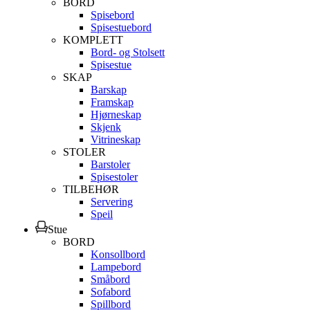
BORD
Spisebord
Spisestuebord
KOMPLETT
Bord- og Stolsett
Spisestue
SKAP
Barskap
Framskap
Hjørneskap
Skjenk
Vitrineskap
STOLER
Barstoler
Spisestoler
TILBEHØR
Servering
Speil
Stue
BORD
Konsollbord
Lampebord
Småbord
Sofabord
Spillbord