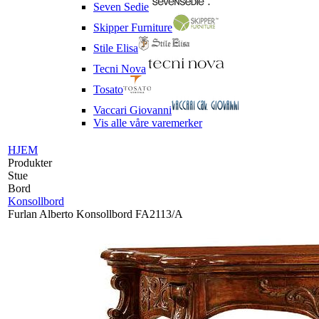
Seven Sedie
Skipper Furniture
Stile Elisa
Tecni Nova
Tosato
Vaccari Giovanni
Vis alle våre varemerker
HJEM
Produkter
Stue
Bord
Konsollbord
Furlan Alberto Konsollbord FA2113/A