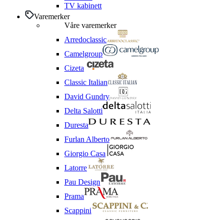
TV kabinett
Varemerker
Våre varemerker
Arredoclassic
Camelgroup
Cizeta
Classic Italian
David Gundry
Delta Salotti
Duresta
Furlan Alberto
Giorgio Casa
Latorre
Pau Design
Prama
Scappini