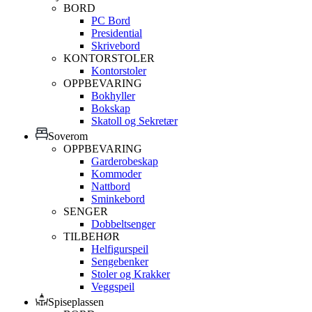
BORD
PC Bord
Presidential
Skrivebord
KONTORSTOLER
Kontorstoler
OPPBEVARING
Bokhyller
Bokskap
Skatoll og Sekretær
Soverom
OPPBEVARING
Garderobeskap
Kommoder
Nattbord
Sminkebord
SENGER
Dobbeltsenger
TILBEHØR
Helfigurspeil
Sengebenker
Stoler og Krakker
Veggspeil
Spiseplassen