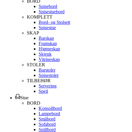
BORD
Spisebord
Spisestuebord
KOMPLETT
Bord- og Stolsett
Spisestue
SKAP
Barskap
Framskap
Hjørneskap
Skjenk
Vitrineskap
STOLER
Barstoler
Spisestoler
TILBEHØR
Servering
Speil
Stue
BORD
Konsollbord
Lampebord
Småbord
Sofabord
Spillbord