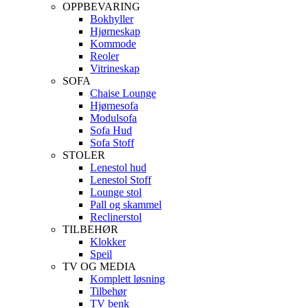
OPPBEVARING
Bokhyller
Hjørneskap
Kommode
Reoler
Vitrineskap
SOFA
Chaise Lounge
Hjørnesofa
Modulsofa
Sofa Hud
Sofa Stoff
STOLER
Lenestol hud
Lenestol Stoff
Lounge stol
Pall og skammel
Reclinerstol
TILBEHØR
Klokker
Speil
TV OG MEDIA
Komplett løsning
Tilbehør
TV benk