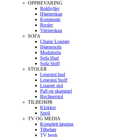
OPPBEVARING
Bokhyller
Hjørneskap
Kommode
Reoler
Vitrineskap
SOFA
Chaise Lounge
Hjørnesofa
Modulsofa
Sofa Hud
Sofa Stoff
STOLER
Lenestol hud
Lenestol Stoff
Lounge stol
Pall og skammel
Reclinerstol
TILBEHØR
Klokker
Speil
TV OG MEDIA
Komplett løsning
Tilbehør
TV benk