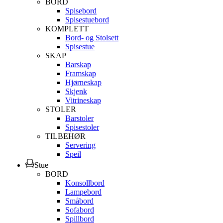
BORD
Spisebord
Spisestuebord
KOMPLETT
Bord- og Stolsett
Spisestue
SKAP
Barskap
Framskap
Hjørneskap
Skjenk
Vitrineskap
STOLER
Barstoler
Spisestoler
TILBEHØR
Servering
Speil
Stue
BORD
Konsollbord
Lampebord
Småbord
Sofabord
Spillbord