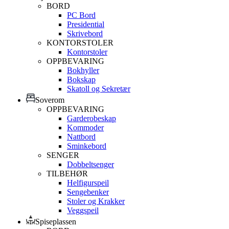
BORD
PC Bord
Presidential
Skrivebord
KONTORSTOLER
Kontorstoler
OPPBEVARING
Bokhyller
Bokskap
Skatoll og Sekretær
Soverom
OPPBEVARING
Garderobeskap
Kommoder
Nattbord
Sminkebord
SENGER
Dobbeltsenger
TILBEHØR
Helfigurspeil
Sengebenker
Stoler og Krakker
Veggspeil
Spiseplassen