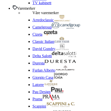
TV kabinett
Varemerker
Våre varemerker
Arredoclassic
Camelgroup
Cizeta
Classic Italian
David Gundry
Delta Salotti
Duresta
Furlan Alberto
Giorgio Casa
Latorre
Pau Design
Prama
Scappini