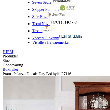
Seven Sedie
Skipper Furniture
Stile Elisa
Tecni Nova
Tosato
Vaccari Giovanni
Vis alle våre varemerker
HJEM
Produkter
Stue
Oppbevaring
Bokhyller
Prama Palazzo Ducale Day Bokhylle P7116