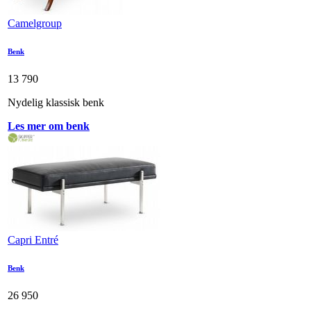
Camelgroup
Benk
13 790
Nydelig klassisk benk
Les mer om benk
Capri Entré
Benk
26 950