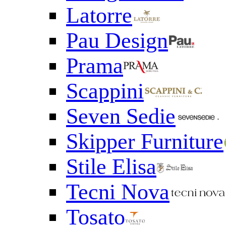
Latorre
Pau Design
Prama
Scappini
Seven Sedie
Skipper Furniture
Stile Elisa
Tecni Nova
Tosato