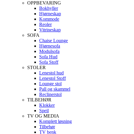
OPPBEVARING
Bokhyller
Hjørneskap
Kommode
Reoler
Vitrineskap
SOFA
Chaise Lounge
Hjørnesofa
Modulsofa
Sofa Hud
Sofa Stoff
STOLER
Lenestol hud
Lenestol Stoff
Lounge stol
Pall og skammel
Reclinerstol
TILBEHØR
Klokker
Speil
TV OG MEDIA
Komplett løsning
Tilbehør
TV benk