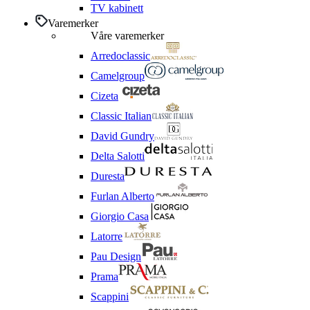
TV kabinett
Varemerker
Våre varemerker
Arredoclassic
Camelgroup
Cizeta
Classic Italian
David Gundry
Delta Salotti
Duresta
Furlan Alberto
Giorgio Casa
Latorre
Pau Design
Prama
Scappini