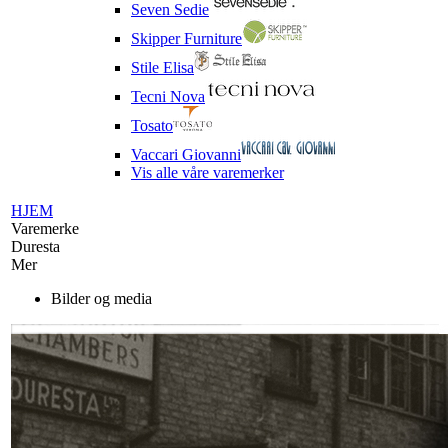
Seven Sedie
Skipper Furniture
Stile Elisa
Tecni Nova
Tosato
Vaccari Giovanni
Vis alle våre varemerker
HJEM
Varemerke
Duresta
Mer
Bilder og media