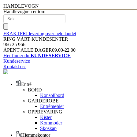
HANDLEVOGN
Handlevognen er tom
FRAKTFRI levering over hele landet
RING VÅRT KUNDESENTER
966 25 966
ÅPENT ALLE DAGER09.00-22.00
Her finner du
KUNDESERVICE
Kundeservice
Kontakt oss
Entré
BORD
Konsollbord
GARDEROBE
Entrémøbler
OPPBEVARING
Kister
Kommoder
Skoskap
Hjemmekontor