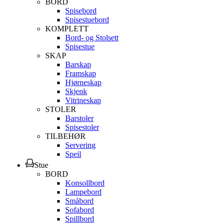
BORD
Spisebord
Spisestuebord
KOMPLETT
Bord- og Stolsett
Spisestue
SKAP
Barskap
Framskap
Hjørneskap
Skjenk
Vitrineskap
STOLER
Barstoler
Spisestoler
TILBEHØR
Servering
Speil
Stue
BORD
Konsollbord
Lampebord
Småbord
Sofabord
Spillbord