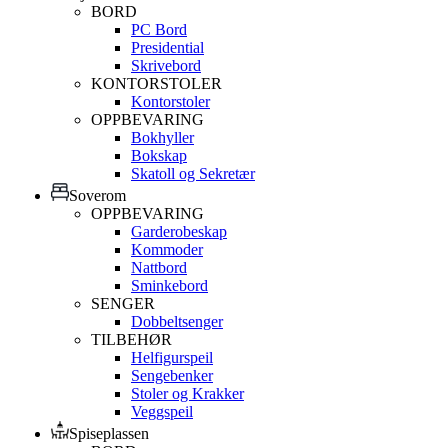
BORD
PC Bord
Presidential
Skrivebord
KONTORSTOLER
Kontorstoler
OPPBEVARING
Bokhyller
Bokskap
Skatoll og Sekretær
Soverom
OPPBEVARING
Garderobeskap
Kommoder
Nattbord
Sminkebord
SENGER
Dobbeltsenger
TILBEHØR
Helfigurspeil
Sengebenker
Stoler og Krakker
Veggspeil
Spiseplassen