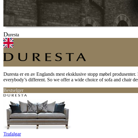
D
uresta
Duresta er en av Englands mest eksklusive stopp møbel produsenter. F
everybody’s different. So we offer a wide choice of sofa and chair desi
Bestselger
Trafalgar