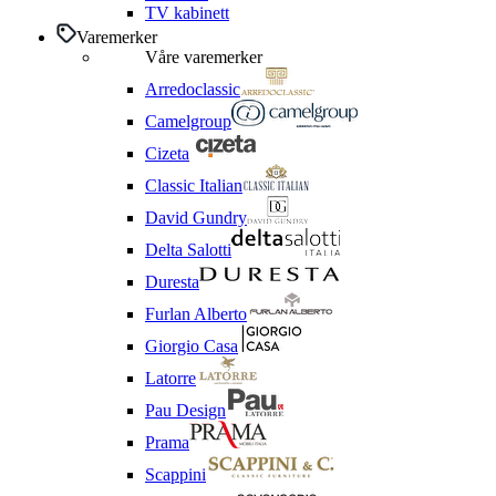
TV kabinett
Varemerker
Våre varemerker
Arredoclassic
Camelgroup
Cizeta
Classic Italian
David Gundry
Delta Salotti
Duresta
Furlan Alberto
Giorgio Casa
Latorre
Pau Design
Prama
Scappini