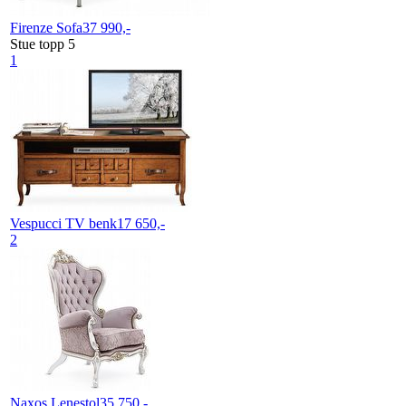
Firenze
Sofa
37 990,-
Stue topp 5
1
Vespucci
TV benk
17 650,-
2
Naxos
Lenestol
35 750,-