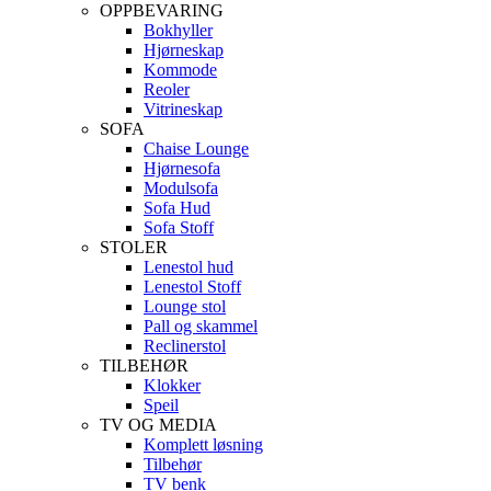
OPPBEVARING
Bokhyller
Hjørneskap
Kommode
Reoler
Vitrineskap
SOFA
Chaise Lounge
Hjørnesofa
Modulsofa
Sofa Hud
Sofa Stoff
STOLER
Lenestol hud
Lenestol Stoff
Lounge stol
Pall og skammel
Reclinerstol
TILBEHØR
Klokker
Speil
TV OG MEDIA
Komplett løsning
Tilbehør
TV benk