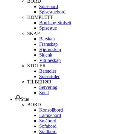
BORD
Spisebord
Spisestuebord
KOMPLETT
Bord- og Stolsett
Spisestue
SKAP
Barskap
Framskap
Hjørneskap
Skjenk
Vitrineskap
STOLER
Barstoler
Spisestoler
TILBEHØR
Servering
Speil
Stue
BORD
Konsollbord
Lampebord
Småbord
Sofabord
Spillbord