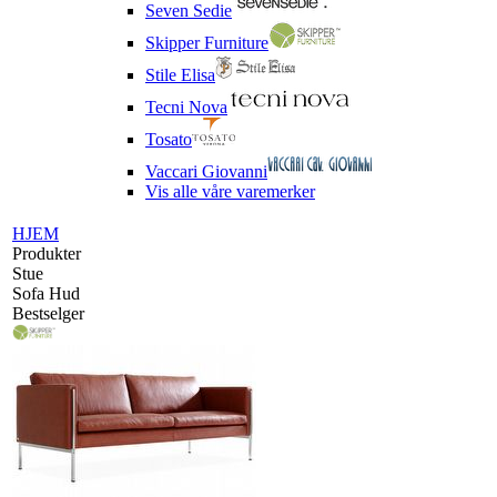
Seven Sedie
Skipper Furniture
Stile Elisa
Tecni Nova
Tosato
Vaccari Giovanni
Vis alle våre varemerker
HJEM
Produkter
Stue
Sofa Hud
Bestselger