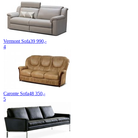
Vermont
Sofa
39 990,-
4
Caronte
Sofa
48 350,-
5