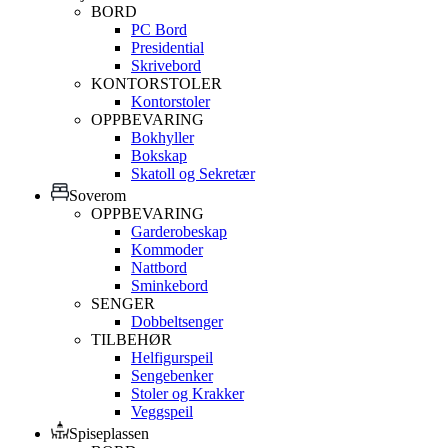
BORD
PC Bord
Presidential
Skrivebord
KONTORSTOLER
Kontorstoler
OPPBEVARING
Bokhyller
Bokskap
Skatoll og Sekretær
Soverom
OPPBEVARING
Garderobeskap
Kommoder
Nattbord
Sminkebord
SENGER
Dobbeltsenger
TILBEHØR
Helfigurspeil
Sengebenker
Stoler og Krakker
Veggspeil
Spiseplassen