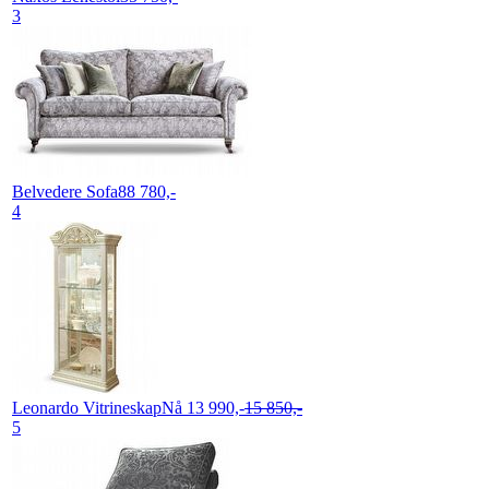
3
Belvedere
Sofa
88 780,-
4
Leonardo
Vitrineskap
Nå 13 990,-
15 850,-
5