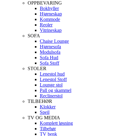
OPPBEVARING
Bokhyller
Hjørneskap
Kommode
Reoler
Vitrineskap
SOFA
Chaise Lounge
Hjørnesofa
Modulsofa
Sofa Hud
Sofa Stoff
STOLER
Lenestol hud
Lenestol Stoff
Lounge stol
Pall og skammel
Reclinerstol
TILBEHØR
Klokker
Speil
TV OG MEDIA
Komplett løsning
Tilbehør
TV benk