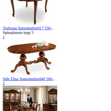
Traforata
Spisestuebord
17 550,-
Spiseplassen topp 5
1
Stile Elisa
Spisestuebord
40 500,-
2