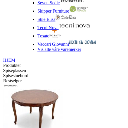
Seven Sedie
Skipper Furniture
Stile Elisa
Tecni Nova
Tosato
Vaccari Giovanni
Vis alle våre varemerker
HJEM
Produkter
Spiseplassen
Spisestuebord
Bestselger