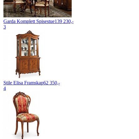
Garda
Komplett Spisestue
139 230,-
3
Stile Elisa
Framskap
62 350,-
4