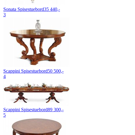
Sonata
Spisestuebord
35 440,-
3
Scappini
Spisestuebord
50 500,-
4
Scappini
Spisestuebord
89 300,-
5