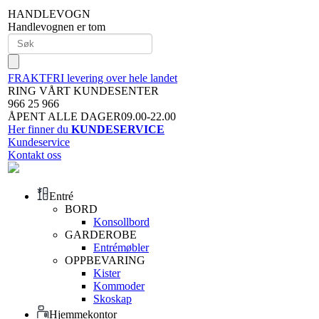
HANDLEVOGN
Handlevognen er tom
FRAKTFRI levering over hele landet
RING VÅRT KUNDESENTER
966 25 966
ÅPENT ALLE DAGER09.00-22.00
Her finner du
KUNDESERVICE
Kundeservice
Kontakt oss
Entré
BORD
Konsollbord
GARDEROBE
Entrémøbler
OPPBEVARING
Kister
Kommoder
Skoskap
Hjemmekontor