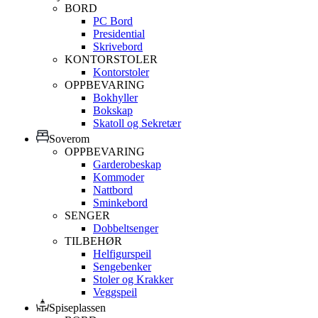
BORD
PC Bord
Presidential
Skrivebord
KONTORSTOLER
Kontorstoler
OPPBEVARING
Bokhyller
Bokskap
Skatoll og Sekretær
Soverom
OPPBEVARING
Garderobeskap
Kommoder
Nattbord
Sminkebord
SENGER
Dobbeltsenger
TILBEHØR
Helfigurspeil
Sengebenker
Stoler og Krakker
Veggspeil
Spiseplassen