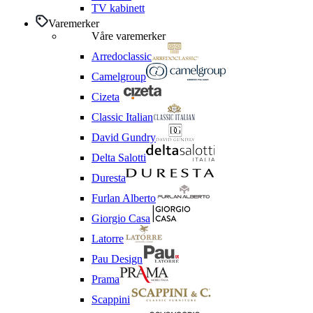
TV kabinett
Varemerker
Våre varemerker
Arredoclassic
Camelgroup
Cizeta
Classic Italian
David Gundry
Delta Salotti
Duresta
Furlan Alberto
Giorgio Casa
Latorre
Pau Design
Prama
Scappini