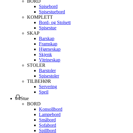
BORD
Spisebord
Spisestuebord
KOMPLETT
Bord- og Stolsett
Spisestue
SKAP
Barskap
Framskap
Hjørneskap
Skjenk
Vitrineskap
STOLER
Barstoler
Spisestoler
TILBEHØR
Servering
Speil
Stue
BORD
Konsollbord
Lampebord
Småbord
Sofabord
Spillbord