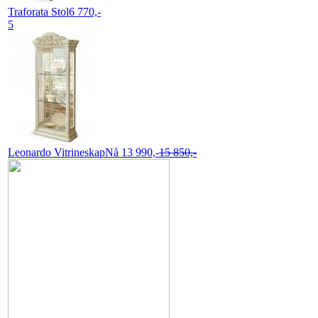
Traforata
Stol
6 770,-
5
Leonardo
Vitrineskap
Nå 13 990,-
15 850,-