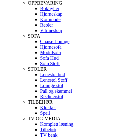
OPPBEVARING
Bokhyller
Hjørneskap
Kommode
Reoler
Vitrineskap
SOFA
Chaise Lounge
Hjørnesofa
Modulsofa
Sofa Hud
Sofa Stoff
STOLER
Lenestol hud
Lenestol Stoff
Lounge stol
Pall og skammel
Reclinerstol
TILBEHØR
Klokker
Speil
TV OG MEDIA
Komplett løsning
Tilbehør
TV benk