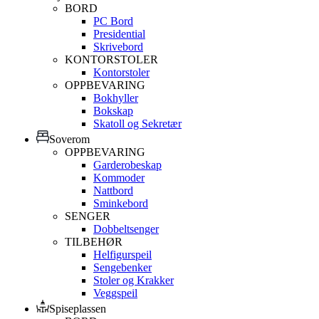
BORD
PC Bord
Presidential
Skrivebord
KONTORSTOLER
Kontorstoler
OPPBEVARING
Bokhyller
Bokskap
Skatoll og Sekretær
Soverom
OPPBEVARING
Garderobeskap
Kommoder
Nattbord
Sminkebord
SENGER
Dobbeltsenger
TILBEHØR
Helfigurspeil
Sengebenker
Stoler og Krakker
Veggspeil
Spiseplassen