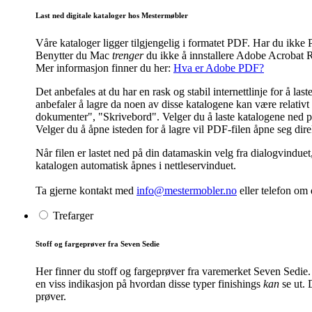
Last ned digitale kataloger hos Mestermøbler
Våre kataloger ligger tilgjengelig i formatet PDF. Har du ik
Benytter du Mac
trenger
du ikke å innstallere Adobe Acrobat R
Mer informasjon finner du her:
Hva er Adobe PDF?
Det anbefales at du har en rask og stabil internettlinje for å l
anbefaler å lagre da noen av disse katalogene kan være relativt s
dokumenter", "Skrivebord". Velger du å laste katalogene ned på 
Velger du å åpne isteden for å lagre vil PDF-filen åpne seg dir
Når filen er lastet ned på din datamaskin velg fra dialogvinduet
katalogen automatisk åpnes i nettleservinduet.
Ta gjerne kontakt med
info@mestermobler.no
eller telefon
om d
Trefarger
Stoff og fargeprøver fra Seven Sedie
Her finner du stoff og fargeprøver fra varemerket Seven Sedie.
en viss indikasjon på hvordan disse typer finishings
kan
se ut. 
prøver.