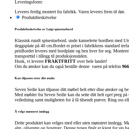
Leveringsform:
Leveres ferdig montert fra fabrikk. Varen leveres frem til dør.
Produktbeskrivelse
Produktbeskrivelse av Luigi spisestuebord
Klassisk rundt spisestuebord. unde kannelerte bordben med Uts
ileggsplate på 40 cm.Bordet er priset i fabrikkens standard tref
prisBordet leveres med bordplate og ben hver for seg. Monteres
transporttid i tillegg til produksjonstiden.
Husk, vi leverer
FRAKTFRITT
over hele landet!
Om du ønsker kan du også bestille denne varen på telefon
966
Kan tilpasses etter ditt ønske
Seven Sedie kan tilpasse ditt møbel helt etter dine ønsker og b
Med møbler fra Seven Sedie kan du sette ditt helt
eget
preg på s
veiledning samt muligheten for å få tilsendt prøver. Ring oss el
Å velge mønstret innlegg
Dette produktet kan velges med eller uten mønstret innlegg. Møns
alm, oliventre og lyngtrær. Denne typen finér er kjent for sin 