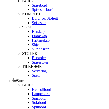
BORD
Spisebord
Spisestuebord
KOMPLETT
Bord- og Stolsett
Spisestue
SKAP
Barskap
Framskap
Hjørneskap
Skjenk
Vitrineskap
STOLER
Barstoler
Spisestoler
TILBEHØR
Servering
Speil
Stue
BORD
Konsollbord
Lampebord
Småbord
Sofabord
Spillbord