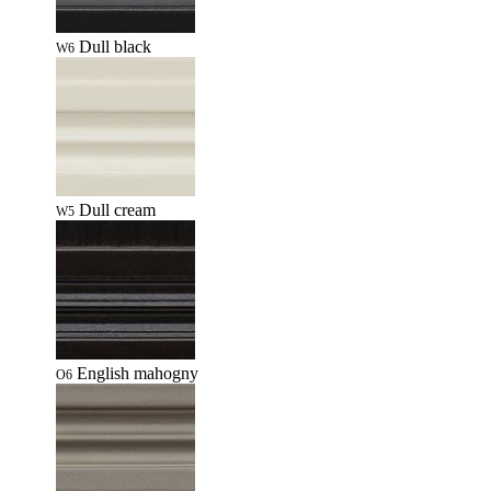
Dull black
W6
Dull cream
W5
English mahogny
O6