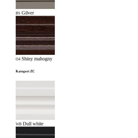
Gilver
BS
Shiny mahogny
O4
Kategori ZC
Dull white
WB