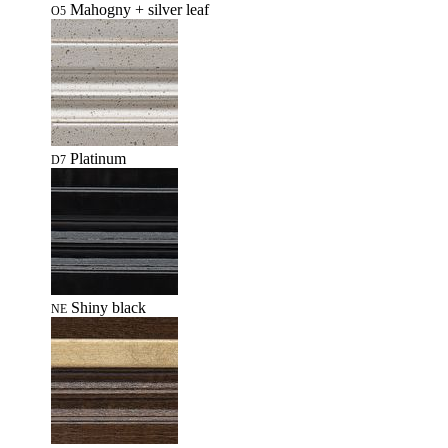
Mahogny + silver leaf
O5
Platinum
D7
Shiny black
NE