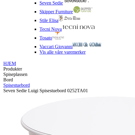
Seven Sedie
Skipper Furniture
Stile Elisa
Tecni Nova
Tosato
Vaccari Giovanni
Vis alle våre varemerker
HJEM
Produkter
Spiseplassen
Bord
Spisestuebord
Seven Sedie Luigi Spisestuebord 0252TA01