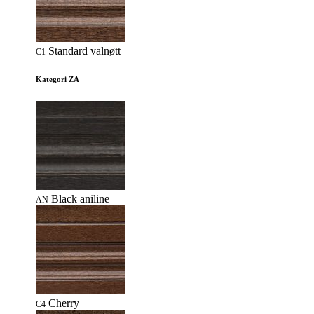
Standard valnøtt
C1
Kategori ZA
Black aniline
AN
Cherry
C4