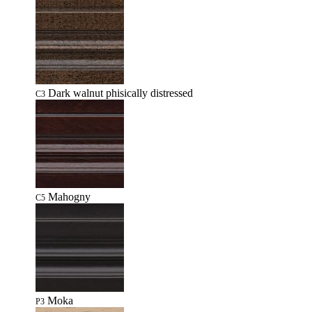
Dark walnut phisically distressed
C3
Mahogny
C5
Moka
P3