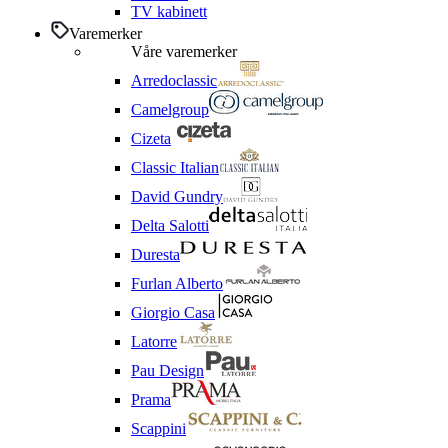
TV kabinett
Varemerker
Våre varemerker
Arredoclassic
Camelgroup
Cizeta
Classic Italian
David Gundry
Delta Salotti
Duresta
Furlan Alberto
Giorgio Casa
Latorre
Pau Design
Prama
Scappini