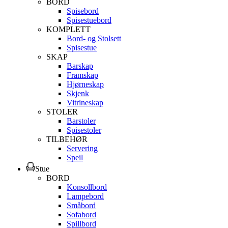
BORD
Spisebord
Spisestuebord
KOMPLETT
Bord- og Stolsett
Spisestue
SKAP
Barskap
Framskap
Hjørneskap
Skjenk
Vitrineskap
STOLER
Barstoler
Spisestoler
TILBEHØR
Servering
Speil
Stue
BORD
Konsollbord
Lampebord
Småbord
Sofabord
Spillbord