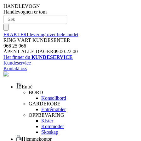
HANDLEVOGN
Handlevognen er tom
FRAKTFRI levering over hele landet
RING VÅRT KUNDESENTER
966 25 966
ÅPENT ALLE DAGER09.00-22.00
Her finner du
KUNDESERVICE
Kundeservice
Kontakt oss
Entré
BORD
Konsollbord
GARDEROBE
Entrémøbler
OPPBEVARING
Kister
Kommoder
Skoskap
Hjemmekontor