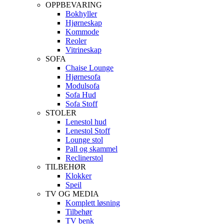
OPPBEVARING
Bokhyller
Hjørneskap
Kommode
Reoler
Vitrineskap
SOFA
Chaise Lounge
Hjørnesofa
Modulsofa
Sofa Hud
Sofa Stoff
STOLER
Lenestol hud
Lenestol Stoff
Lounge stol
Pall og skammel
Reclinerstol
TILBEHØR
Klokker
Speil
TV OG MEDIA
Komplett løsning
Tilbehør
TV benk