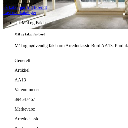
KATALOGER?
Få kataloger fritt tilsendt
Last ned kataloger
Mål og Fakta
Mål og fakta for bord
Mål og nødvendig fakta om Arredoclassic Bord AA13. Produktet
Generelt
Artikkel:
AA13
Varenummer:
394547467
Merkevare:
Arredoclassic