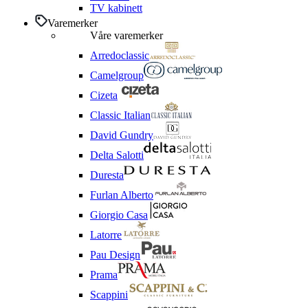
TV kabinett
Varemerker
Våre varemerker
Arredoclassic
Camelgroup
Cizeta
Classic Italian
David Gundry
Delta Salotti
Duresta
Furlan Alberto
Giorgio Casa
Latorre
Pau Design
Prama
Scappini