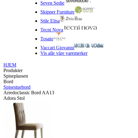
Seven Sedie
Skipper Furniture
Stile Elisa
Tecni Nova
Tosato
Vaccari Giovanni
Vis alle våre varemerker
HJEM
Produkter
Spiseplassen
Bord
Spisestuebord
Arredoclassic Bord AA13
Adora Stol