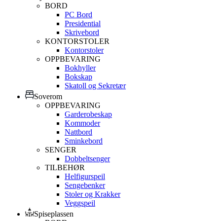
BORD
PC Bord
Presidential
Skrivebord
KONTORSTOLER
Kontorstoler
OPPBEVARING
Bokhyller
Bokskap
Skatoll og Sekretær
Soverom
OPPBEVARING
Garderobeskap
Kommoder
Nattbord
Sminkebord
SENGER
Dobbeltsenger
TILBEHØR
Helfigurspeil
Sengebenker
Stoler og Krakker
Veggspeil
Spiseplassen