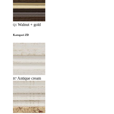
Walnut + gold
Q1
Kategori ZD
Antique cream
B7