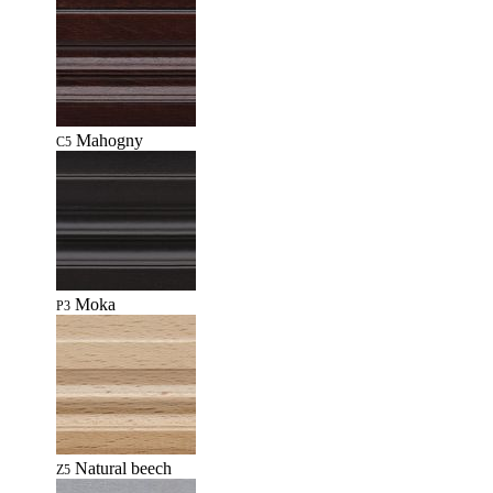
Mahogny
C5
Moka
P3
Natural beech
Z5