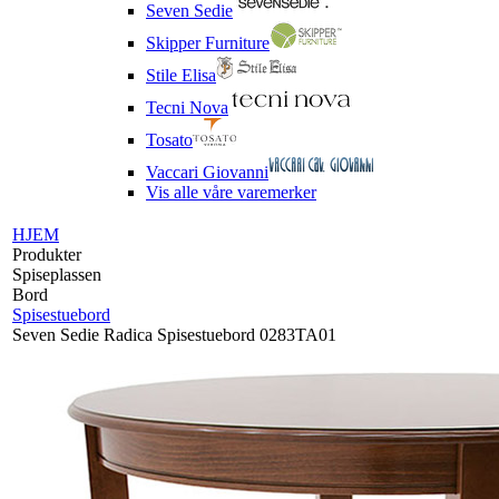
Seven Sedie
Skipper Furniture
Stile Elisa
Tecni Nova
Tosato
Vaccari Giovanni
Vis alle våre varemerker
HJEM
Produkter
Spiseplassen
Bord
Spisestuebord
Seven Sedie Radica Spisestuebord 0283TA01