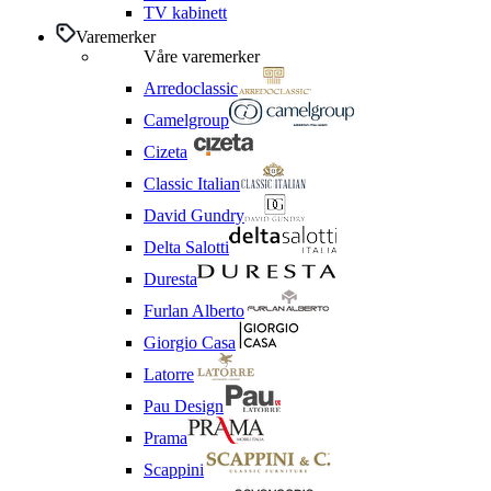
TV kabinett
Varemerker
Våre varemerker
Arredoclassic
Camelgroup
Cizeta
Classic Italian
David Gundry
Delta Salotti
Duresta
Furlan Alberto
Giorgio Casa
Latorre
Pau Design
Prama
Scappini