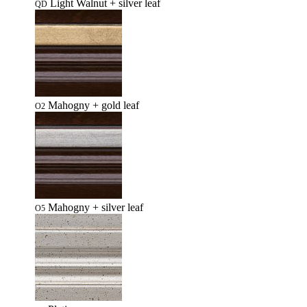
Light Walnut + silver leaf
QD
Mahogny + gold leaf
O2
Mahogny + silver leaf
O5