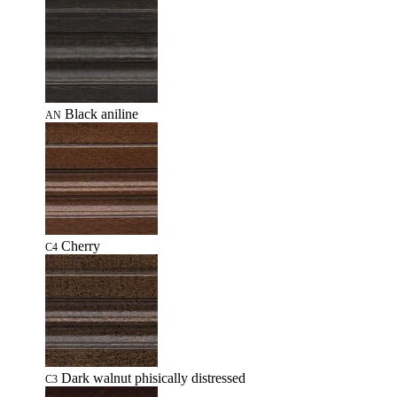
Black aniline
AN
Cherry
C4
Dark walnut phisically distressed
C3