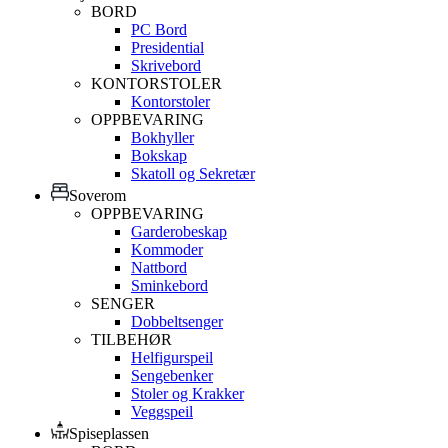
BORD
PC Bord
Presidential
Skrivebord
KONTORSTOLER
Kontorstoler
OPPBEVARING
Bokhyller
Bokskap
Skatoll og Sekretær
Soverom
OPPBEVARING
Garderobeskap
Kommoder
Nattbord
Sminkebord
SENGER
Dobbeltsenger
TILBEHØR
Helfigurspeil
Sengebenker
Stoler og Krakker
Veggspeil
Spiseplassen