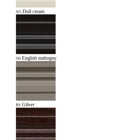
Dull cream
W5
English mahogny
O6
Gilver
BS