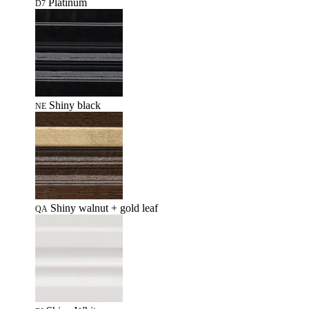
Platinum
D7
Shiny black
NE
Shiny walnut + gold leaf
QA