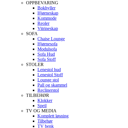
OPPBEVARING
Bokhyller
Hjørneskap
Kommode
Reoler
Vitrineskap
SOFA
Chaise Lounge
Hjørnesofa
Modulsofa
Sofa Hud
Sofa Stoff
STOLER
Lenestol hud
Lenestol Stoff
Lounge stol
Pall og skammel
Reclinerstol
TILBEHØR
Klokker
Speil
TV OG MEDIA
Komplett løsning
Tilbehør
TV benk