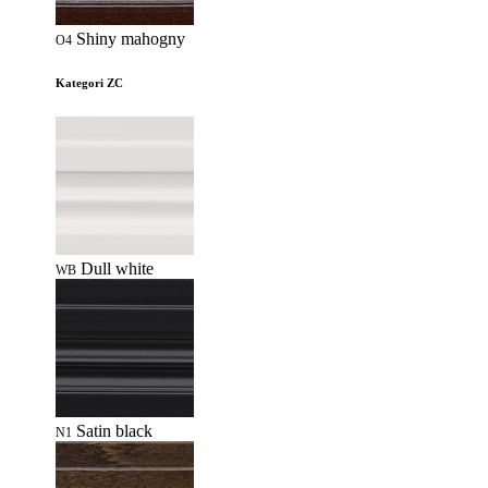
Shiny mahogny
O4
Kategori ZC
Dull white
WB
Satin black
N1