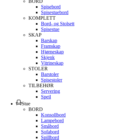
BORD
Spisebord
Spisestuebord
KOMPLETT
Bord- og Stolsett
Spisestue
SKAP
Barskap
Framskap
Hjørneskap
Skjenk
Vitrineskap
STOLER
Barstoler
Spisestoler
TILBEHØR
Servering
Speil
Stue
BORD
Konsollbord
Lampebord
Småbord
Sofabord
Spillbord