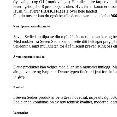
(lys valnøtt) og O1 ( mørk valnøtt). For alle andre farger venn
leveringstid på 6-8 produksjons uker. Hvis ferier kommer disse i 
Husk, vi leverer
FRAKTFRITT
over hele landet!
Om du ønsker kan du også bestille denne varen på telefon
966
Kan tilpasses etter ditt ønske
Seven Sedie kan tilpasse ditt møbel helt etter dine ønsker og b
Med møbler fra Seven Sedie kan du sette ditt helt
eget
preg på s
veiledning samt muligheten for å få tilsendt prøver. Ring oss el
Å velge mønstret innlegg
Dette produktet kan velges med eller uten mønstret innlegg. Møns
alm, oliventre og lyngtrær. Denne typen finér er kjent for sin 
fargespill.
Kvalitet
I Seven Sedies produkter benyttes i hovedsak nøye utvalgt bøket
Sedie er en kombinasjon av høy teknisk kvalitet, moderne ideer 
Varemerket