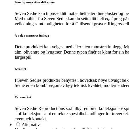
Kan tilpasses etter ditt ønske
Seven Sedie kan tilpasse ditt møbel helt etter dine ønsker og b
Med møbler fra Seven Sedie kan du sette ditt helt
eget
preg på s
veiledning samt muligheten for å få tilsendt prøver. Ring oss el
Å velge mønstret innlegg
Dette produktet kan velges med eller uten mønstret innlegg. Møns
alm, oliventre og lyngtrær. Denne typen finér er kjent for sin 
fargespill.
Kvalitet
I Seven Sedies produkter benyttes i hovedsak nøye utvalgt bøket
Sedie er en kombinasjon av høy teknisk kvalitet, moderne ideer 
Varemerket
Seven Sedie Reproductions s.r.l tilbyr en bred kolleksjon av spis
stoffkolleksjon samt en rekke spesialbehandlinger for treverket
eventuelt kontakt.
Alternativ