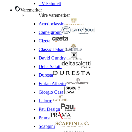
TV kabinett
Varemerker
Våre varemerker
Arredoclassic
Camelgroup
Cizeta
Classic Italian
David Gundry
Delta Salotti
Duresta
Furlan Alberto
Giorgio Casa
Latorre
Pau Design
Prama
Scappini