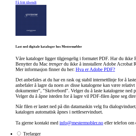
Få fritt tilsendt
Last ned digitale kataloger hos Mestermøbler
Våre kataloger ligger tilgjengelig i formatet PDF. Har du ik
Benytter du Mac
trenger
du ikke å innstallere Adobe Acrobat R
Mer informasjon finner du her:
Hva er Adobe PDF?
Det anbefales at du har en rask og stabil internettlinje for å l
anbefaler å lagre da noen av disse katalogene kan være relativt s
dokumenter", "Skrivebord". Velger du å laste katalogene ned på 
Velger du å åpne isteden for å lagre vil PDF-filen åpne seg dir
Når filen er lastet ned på din datamaskin velg fra dialogvinduet
katalogen automatisk åpnes i nettleservinduet.
Ta gjerne kontakt med
info@mestermobler.no
eller telefon
om d
Trefarger