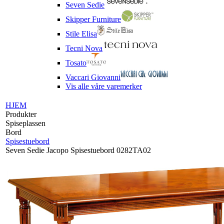
Seven Sedie
Skipper Furniture
Stile Elisa
Tecni Nova
Tosato
Vaccari Giovanni
Vis alle våre varemerker
HJEM
Produkter
Spiseplassen
Bord
Spisestuebord
Seven Sedie Jacopo Spisestuebord 0282TA02