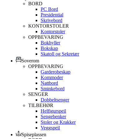
BORD
PC Bord
Presidential
Skrivebord
KONTORSTOLER
Kontorstoler
OPPBEVARING
Bokhyller
Bokskap
Skatoll og Sekretær
Soverom
OPPBEVARING
Garderobeskap
Kommoder
Nattbord
Sminkebord
SENGER
Dobbeltsenger
TILBEHØR
Helfigurspeil
Sengebenker
Stoler og Krakker
Veggspeil
Spiseplassen