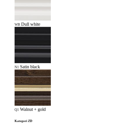
Dull white
WB
Satin black
N1
Walnut + gold
Q1
Kategori ZD