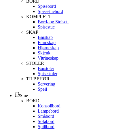
BORD
Spisebord
Spisestuebord
KOMPLETT
Bord- og Stolsett
Spisestue
SKAP
Barskap
Framskap
Hjørneskap
Skjenk
Vitrineskap
STOLER
Barstoler
Spisestoler
TILBEHØR
Servering
Speil
Stue
BORD
Konsollbord
Lampebord
Småbord
Sofabord
Spillbord