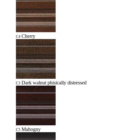
Cherry
C4
Dark walnut phisically distressed
C3
Mahogny
C5