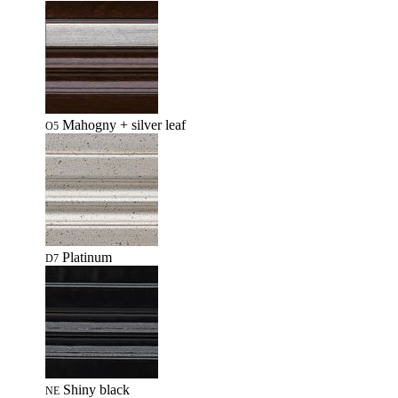
Mahogny + silver leaf
O5
Platinum
D7
Shiny black
NE