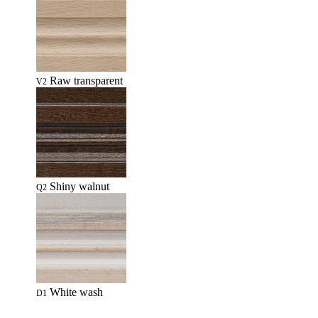
Raw transparent
V2
Shiny walnut
Q2
White wash
D1