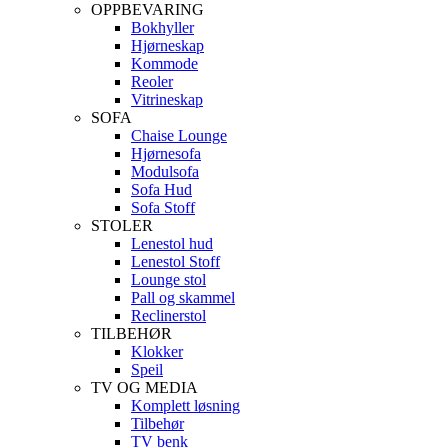
OPPBEVARING
Bokhyller
Hjørneskap
Kommode
Reoler
Vitrineskap
SOFA
Chaise Lounge
Hjørnesofa
Modulsofa
Sofa Hud
Sofa Stoff
STOLER
Lenestol hud
Lenestol Stoff
Lounge stol
Pall og skammel
Reclinerstol
TILBEHØR
Klokker
Speil
TV OG MEDIA
Komplett løsning
Tilbehør
TV benk