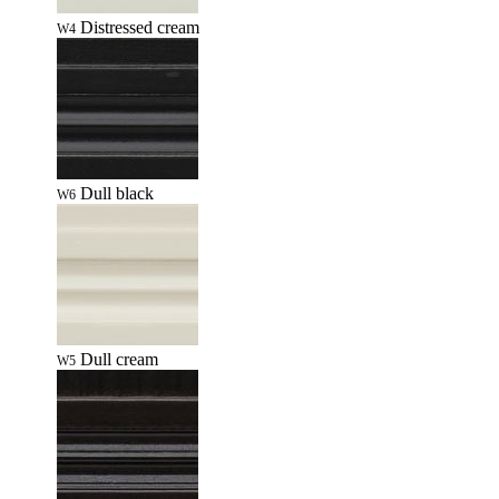
Distressed cream
W4
Dull black
W6
Dull cream
W5