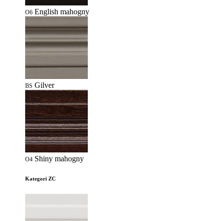
English mahogny
O6
Gilver
BS
Shiny mahogny
O4
Kategori ZC