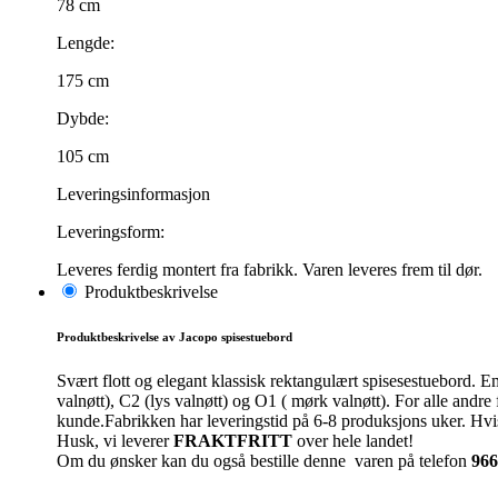
78 cm
Lengde:
175 cm
Dybde:
105 cm
Leveringsinformasjon
Leveringsform:
Leveres ferdig montert fra fabrikk. Varen leveres frem til dør.
Produktbeskrivelse
Produktbeskrivelse av Jacopo spisestuebord
Svært flott og elegant klassisk rektangulært spisesestuebord. Em
valnøtt), C2 (lys valnøtt) og O1 ( mørk valnøtt). For alle andr
kunde.Fabrikken har leveringstid på 6-8 produksjons uker. Hvis f
Husk, vi leverer
FRAKTFRITT
over hele landet!
Om du ønsker kan du også bestille denne varen på telefon
966