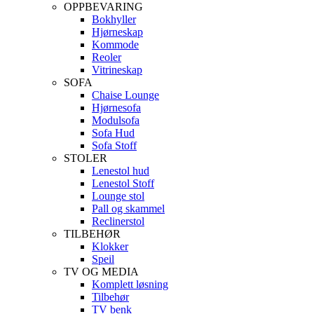
OPPBEVARING
Bokhyller
Hjørneskap
Kommode
Reoler
Vitrineskap
SOFA
Chaise Lounge
Hjørnesofa
Modulsofa
Sofa Hud
Sofa Stoff
STOLER
Lenestol hud
Lenestol Stoff
Lounge stol
Pall og skammel
Reclinerstol
TILBEHØR
Klokker
Speil
TV OG MEDIA
Komplett løsning
Tilbehør
TV benk