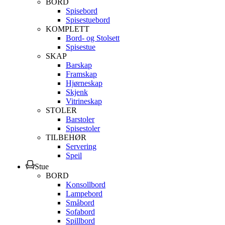
BORD
Spisebord
Spisestuebord
KOMPLETT
Bord- og Stolsett
Spisestue
SKAP
Barskap
Framskap
Hjørneskap
Skjenk
Vitrineskap
STOLER
Barstoler
Spisestoler
TILBEHØR
Servering
Speil
Stue
BORD
Konsollbord
Lampebord
Småbord
Sofabord
Spillbord