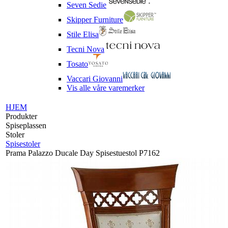
Seven Sedie
Skipper Furniture
Stile Elisa
Tecni Nova
Tosato
Vaccari Giovanni
Vis alle våre varemerker
HJEM
Produkter
Spiseplassen
Stoler
Spisestoler
Prama Palazzo Ducale Day Spisestuestol P7162