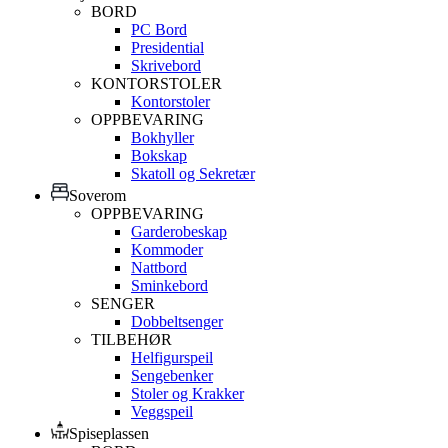
BORD
PC Bord
Presidential
Skrivebord
KONTORSTOLER
Kontorstoler
OPPBEVARING
Bokhyller
Bokskap
Skatoll og Sekretær
Soverom
OPPBEVARING
Garderobeskap
Kommoder
Nattbord
Sminkebord
SENGER
Dobbeltsenger
TILBEHØR
Helfigurspeil
Sengebenker
Stoler og Krakker
Veggspeil
Spiseplassen