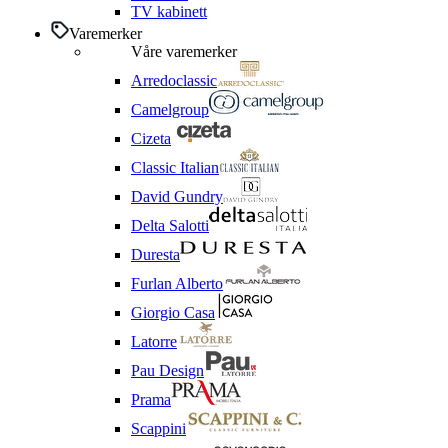
TV kabinett
Varemerker
Våre varemerker
Arredoclassic
Camelgroup
Cizeta
Classic Italian
David Gundry
Delta Salotti
Duresta
Furlan Alberto
Giorgio Casa
Latorre
Pau Design
Prama
Scappini