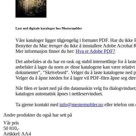
Last ned digitale kataloger hos Mestermøbler
Våre kataloger ligger tilgjengelig i formatet PDF. Har du ik
Benytter du Mac
trenger
du ikke å innstallere Adobe Acrobat R
Mer informasjon finner du her:
Hva er Adobe PDF?
Det anbefales at du har en rask og stabil internettlinje for å l
anbefaler å lagre da noen av disse katalogene kan være relativt s
dokumenter", "Skrivebord". Velger du å laste katalogene ned på 
Velger du å åpne isteden for å lagre vil PDF-filen åpne seg dir
Når filen er lastet ned på din datamaskin velg fra dialogvinduet
katalogen automatisk åpnes i nettleservinduet.
Ta gjerne kontakt med
info@mestermobler.no
eller telefon
om d
Andre produkter du også har sett på
Vår pris
50 810
,-
Artikkel:
AA4