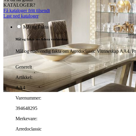
KATALOGER?
Få kataloger fritt tilsendt
Last ned kataloger
Mål og Fakta
Mål og fakta for Adora vitrineskap
Mål og nødvendig fakta om Arredoclassic Vitrineskap AA4. Prod
Generelt
Artikkel:
AA4
Varenummer:
394648295
Merkevare:
Arredoclassic