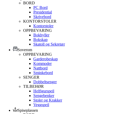
BORD
PC Bord
Presidential
Skrivebord
KONTORSTOLER
Kontorstoler
OPPBEVARING
Bokhyller
Bokskap
Skatoll og Sekretær
Soverom
OPPBEVARING
Garderobeskap
Kommoder
Nattbord
Sminkebord
SENGER
Dobbeltsenger
TILBEHØR
Helfigurspeil
Sengebenker
Stoler og Krakker
Veggspeil
Spiseplassen