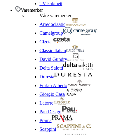
TV kabinett
Varemerker
Våre varemerker
Arredoclassic
Camelgroup
Cizeta
Classic Italian
David Gundry
Delta Salotti
Duresta
Furlan Alberto
Giorgio Casa
Latorre
Pau Design
Prama
Scappini