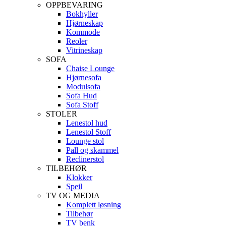
OPPBEVARING
Bokhyller
Hjørneskap
Kommode
Reoler
Vitrineskap
SOFA
Chaise Lounge
Hjørnesofa
Modulsofa
Sofa Hud
Sofa Stoff
STOLER
Lenestol hud
Lenestol Stoff
Lounge stol
Pall og skammel
Reclinerstol
TILBEHØR
Klokker
Speil
TV OG MEDIA
Komplett løsning
Tilbehør
TV benk