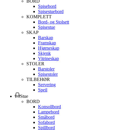
BORD
Spisebord
Spisestuebord
KOMPLETT
Bord- og Stolsett
Spisestue
SKAP
Barskap
Framskap
Hjørneskap
Skjenk
Vitrineskap
STOLER
Barstoler
Spisestoler
TILBEHØR
Servering
Speil
Stue
BORD
Konsollbord
Lampebord
Småbord
Sofabord
Spillbord