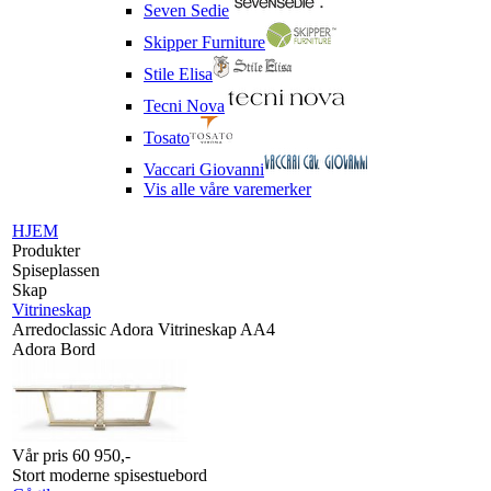
Seven Sedie
Skipper Furniture
Stile Elisa
Tecni Nova
Tosato
Vaccari Giovanni
Vis alle våre varemerker
HJEM
Produkter
Spiseplassen
Skap
Vitrineskap
Arredoclassic Adora Vitrineskap AA4
Adora Bord
Vår pris 60 950,-
Stort moderne spisestuebord