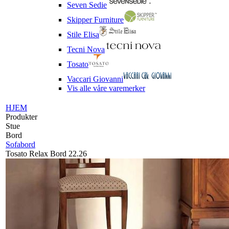
Seven Sedie
Skipper Furniture
Stile Elisa
Tecni Nova
Tosato
Vaccari Giovanni
Vis alle våre varemerker
HJEM
Produkter
Stue
Bord
Sofabord
Tosato Relax Bord 22.26