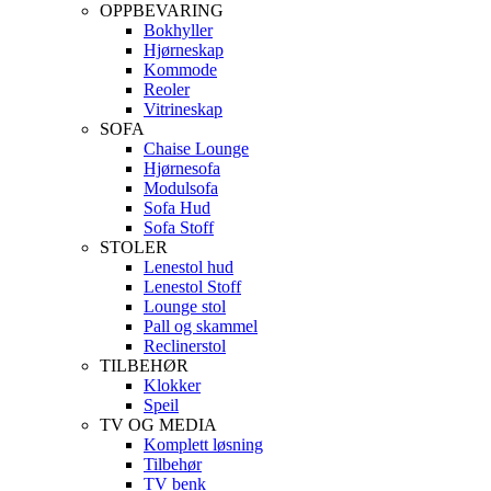
OPPBEVARING
Bokhyller
Hjørneskap
Kommode
Reoler
Vitrineskap
SOFA
Chaise Lounge
Hjørnesofa
Modulsofa
Sofa Hud
Sofa Stoff
STOLER
Lenestol hud
Lenestol Stoff
Lounge stol
Pall og skammel
Reclinerstol
TILBEHØR
Klokker
Speil
TV OG MEDIA
Komplett løsning
Tilbehør
TV benk