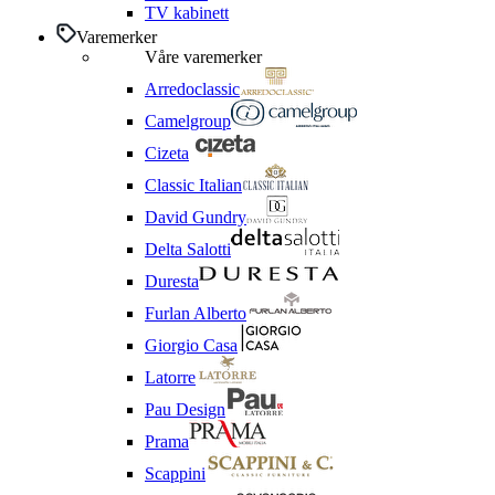
TV kabinett
Varemerker
Våre varemerker
Arredoclassic
Camelgroup
Cizeta
Classic Italian
David Gundry
Delta Salotti
Duresta
Furlan Alberto
Giorgio Casa
Latorre
Pau Design
Prama
Scappini