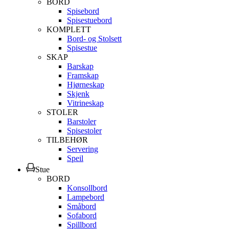
BORD
Spisebord
Spisestuebord
KOMPLETT
Bord- og Stolsett
Spisestue
SKAP
Barskap
Framskap
Hjørneskap
Skjenk
Vitrineskap
STOLER
Barstoler
Spisestoler
TILBEHØR
Servering
Speil
Stue
BORD
Konsollbord
Lampebord
Småbord
Sofabord
Spillbord