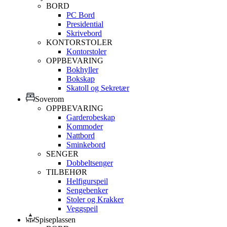
BORD
PC Bord
Presidential
Skrivebord
KONTORSTOLER
Kontorstoler
OPPBEVARING
Bokhyller
Bokskap
Skatoll og Sekretær
Soverom
OPPBEVARING
Garderobeskap
Kommoder
Nattbord
Sminkebord
SENGER
Dobbeltsenger
TILBEHØR
Helfigurspeil
Sengebenker
Stoler og Krakker
Veggspeil
Spiseplassen