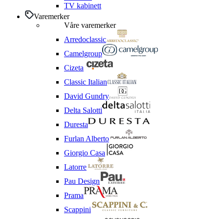
TV kabinett
Varemerker
Våre varemerker
Arredoclassic
Camelgroup
Cizeta
Classic Italian
David Gundry
Delta Salotti
Duresta
Furlan Alberto
Giorgio Casa
Latorre
Pau Design
Prama
Scappini