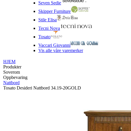
Seven Sedie
Skipper Furniture
Stile Elisa
Tecni Nova
Tosato
Vaccari Giovanni
Vis alle våre varemerker
HJEM
Produkter
Soverom
Oppbevaring
Nattbord
Tosato Desideri Nattbord 34.19-20GOLD