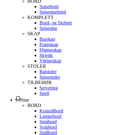
BORD
Spisebord
Spisestuebord
KOMPLETT
Bord- og Stolsett
Spisestue
SKAP
Barskap
Framskap
Hjørneskap
Skjenk
Vitrineskap
STOLER
Barstoler
Spisestoler
TILBEHØR
Servering
Speil
Stue
BORD
Konsollbord
Lampebord
Småbord
Sofabord
Spillbord