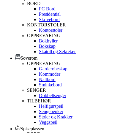
BORD
PC Bord
Presidential
Skrivebord
KONTORSTOLER
Kontorstoler
OPPBEVARING
Bokhyller
Bokskap
Skatoll og Sekretær
Soverom
OPPBEVARING
Garderobeskap
Kommoder
Nattbord
Sminkebord
SENGER
Dobbeltsenger
TILBEHØR
Helfigurspeil
Sengebenker
Stoler og Krakker
Veggspeil
Spiseplassen