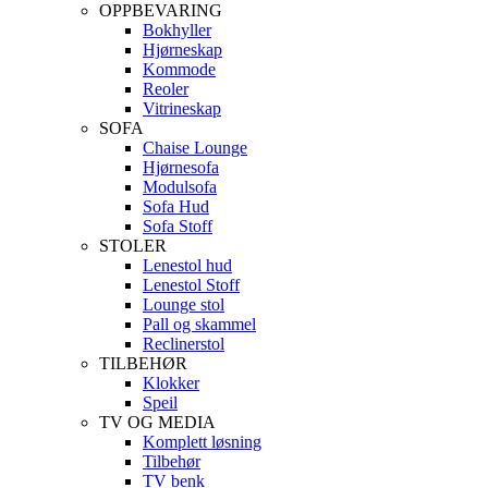
OPPBEVARING
Bokhyller
Hjørneskap
Kommode
Reoler
Vitrineskap
SOFA
Chaise Lounge
Hjørnesofa
Modulsofa
Sofa Hud
Sofa Stoff
STOLER
Lenestol hud
Lenestol Stoff
Lounge stol
Pall og skammel
Reclinerstol
TILBEHØR
Klokker
Speil
TV OG MEDIA
Komplett løsning
Tilbehør
TV benk