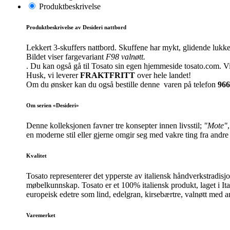
Produktbeskrivelse
Produktbeskrivelse av Desideri nattbord
Lekkert 3-skuffers nattbord. Skuffene har mykt, glidende lukkesy
Bildet viser fargevariant
F98 valnøtt.
. Du kan også gå til Tosato sin egen hjemmeside tosato.com. Vi
Husk, vi leverer
FRAKTFRITT
over hele landet!
Om du ønsker kan du også bestille denne varen på telefon
966
Om serien «Desideri»
Denne kolleksjonen favner tre konsepter innen livsstil;
"Mote"
en moderne stil eller gjerne omgir seg med vakre ting fra andre k
Kvalitet
Tosato representerer det ypperste av italiensk håndverkstradisj
møbelkunnskap. Tosato er et 100% italiensk produkt, laget i Ita
europeisk edetre som lind, edelgran, kirsebærtre, valnøtt med a
Varemerket