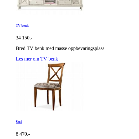
TV benk
34 150,-
Bred TV benk med masse oppbevaringsplass
Les mer om TV benk
Stol
8 470,-