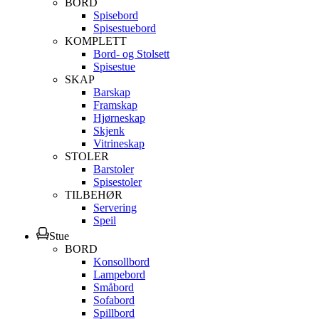
BORD
Spisebord
Spisestuebord
KOMPLETT
Bord- og Stolsett
Spisestue
SKAP
Barskap
Framskap
Hjørneskap
Skjenk
Vitrineskap
STOLER
Barstoler
Spisestoler
TILBEHØR
Servering
Speil
Stue
BORD
Konsollbord
Lampebord
Småbord
Sofabord
Spillbord