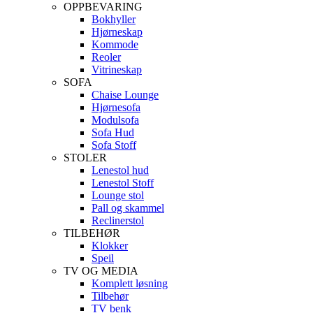
OPPBEVARING
Bokhyller
Hjørneskap
Kommode
Reoler
Vitrineskap
SOFA
Chaise Lounge
Hjørnesofa
Modulsofa
Sofa Hud
Sofa Stoff
STOLER
Lenestol hud
Lenestol Stoff
Lounge stol
Pall og skammel
Reclinerstol
TILBEHØR
Klokker
Speil
TV OG MEDIA
Komplett løsning
Tilbehør
TV benk