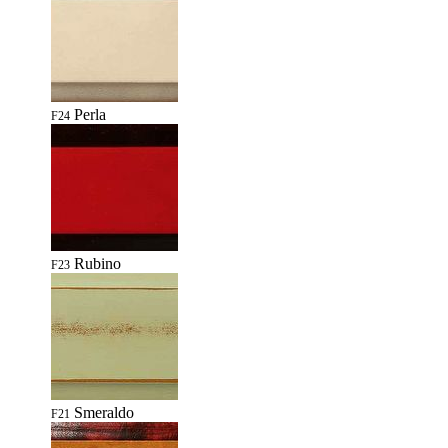
Perla
F24
Rubino
F23
Smeraldo
F21