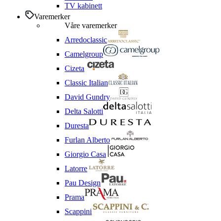
TV kabinett
Varemerker
Våre varemerker
Arredoclassic
Camelgroup
Cizeta
Classic Italian
David Gundry
Delta Salotti
Duresta
Furlan Alberto
Giorgio Casa
Latorre
Pau Design
Prama
Scappini