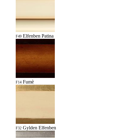
Elfenben Patina
F49
Fumè
F14
Gylden Elfenben
F32