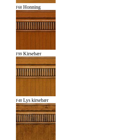
Honning
F68
Kirsebær
F99
Lys kirsebær
F48