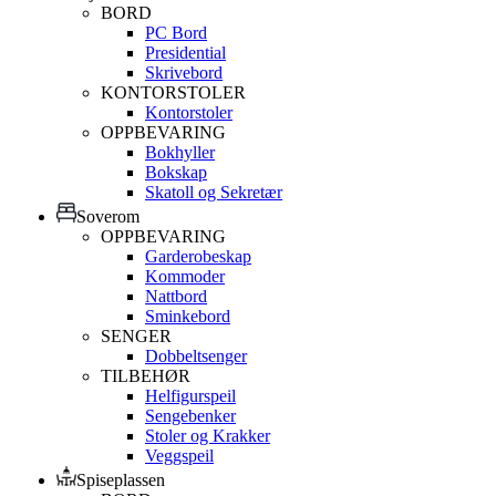
BORD
PC Bord
Presidential
Skrivebord
KONTORSTOLER
Kontorstoler
OPPBEVARING
Bokhyller
Bokskap
Skatoll og Sekretær
Soverom
OPPBEVARING
Garderobeskap
Kommoder
Nattbord
Sminkebord
SENGER
Dobbeltsenger
TILBEHØR
Helfigurspeil
Sengebenker
Stoler og Krakker
Veggspeil
Spiseplassen