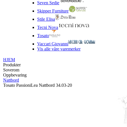
Seven Sedie
Skipper Furniture
Stile Elisa
Tecni Nova
Tosato
Vaccari Giovanni
Vis alle våre varemerker
HJEM
Produkter
Soverom
Oppbevaring
Nattbord
Tosato PassioniLea Nattbord 34.03-20