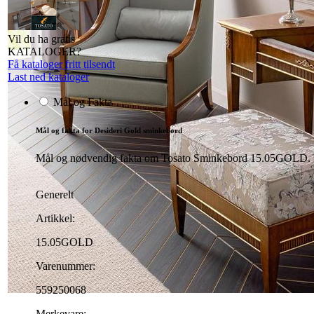
Vil du ha gratis
KATALOGER?
Få kataloger fritt tilsendt
Last ned kataloger
Mål og Fakta
Mål og fakta for Desideri Gold sminkebord
Mål og nødvendig fakta om Tosato Sminkebord 15.05GOLD. Prod
Generelt
Artikkel:
15.05GOLD
Varenummer:
559250068
Merkevare: