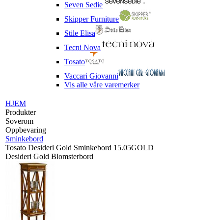
Seven Sedie
Skipper Furniture
Stile Elisa
Tecni Nova
Tosato
Vaccari Giovanni
Vis alle våre varemerker
HJEM
Produkter
Soverom
Oppbevaring
Sminkebord
Tosato Desideri Gold Sminkebord 15.05GOLD
Desideri Gold Blomsterbord