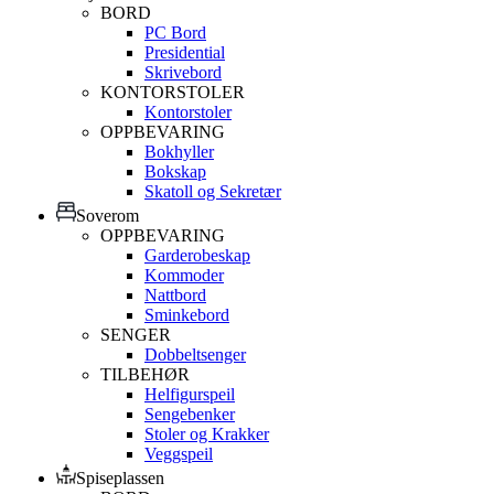
BORD
PC Bord
Presidential
Skrivebord
KONTORSTOLER
Kontorstoler
OPPBEVARING
Bokhyller
Bokskap
Skatoll og Sekretær
Soverom
OPPBEVARING
Garderobeskap
Kommoder
Nattbord
Sminkebord
SENGER
Dobbeltsenger
TILBEHØR
Helfigurspeil
Sengebenker
Stoler og Krakker
Veggspeil
Spiseplassen