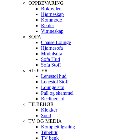
OPPBEVARING
Bokhyller
Hjørneskap
Kommode
Reoler
Vitrineskap
SOFA
Chaise Lounge
Hjørnesofa
Modulsofa
Sofa Hud
Sofa Stoff
STOLER
Lenestol hud
Lenestol Stoff
Lounge stol
Pall og skammel
Reclinerstol
TILBEHØR
Klokker
Speil
TV OG MEDIA
Komplett løsning
Tilbehør
TV benk