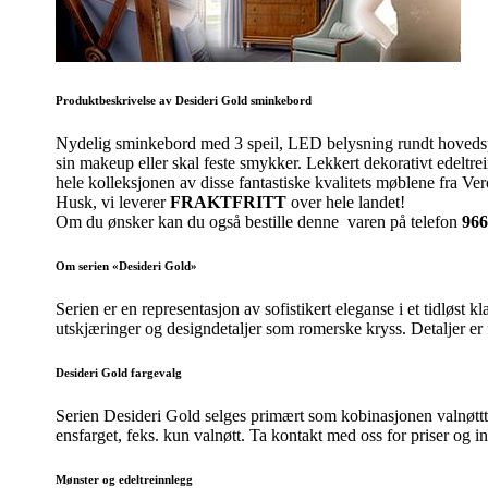
Produktbeskrivelse av Desideri Gold sminkebord
Nydelig sminkebord med 3 speil, LED belysning rundt hovedspe
sin makeup eller skal feste smykker. Lekkert dekorativt edeltre
hele kolleksjonen av disse fantastiske kvalitets møblene fra Ve
Husk, vi leverer
FRAKTFRITT
over hele landet!
Om du ønsker kan du også bestille denne varen på telefon
966
Om serien «Desideri Gold»
Serien er en representasjon av sofistikert eleganse i et tidløs
utskjæringer og designdetaljer som romerske kryss. Detaljer er
Desideri Gold fargevalg
Serien Desideri Gold selges primært som kobinasjonen valnøtttr
ensfarget, feks. kun valnøtt. Ta kontakt med oss for priser og i
Mønster og edeltreinnlegg