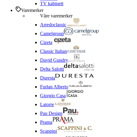
TV kabinett
Varemerker
Våre varemerker
Arredoclassic
Camelgroup
Cizeta
Classic Italian
David Gundry
Delta Salotti
Duresta
Furlan Alberto
Giorgio Casa
Latorre
Pau Design
Prama
Scappini