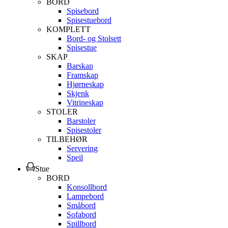
BORD
Spisebord
Spisestuebord
KOMPLETT
Bord- og Stolsett
Spisestue
SKAP
Barskap
Framskap
Hjørneskap
Skjenk
Vitrineskap
STOLER
Barstoler
Spisestoler
TILBEHØR
Servering
Speil
Stue
BORD
Konsollbord
Lampebord
Småbord
Sofabord
Spillbord