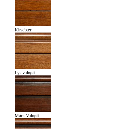
Kirsebær
Lys valnøtt
Mørk Valnøtt