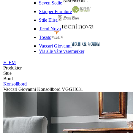
Seven Sedie
Skipper Furniture
Stile Elisa
Tecni Nova
Tosato
Vaccari Giovanni
Vis alle våre varemerker
HJEM
Produkter
Stue
Bord
Konsollbord
Vaccari Giovanni Konsollbord VGGH631