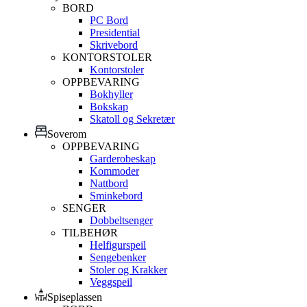
BORD
PC Bord
Presidential
Skrivebord
KONTORSTOLER
Kontorstoler
OPPBEVARING
Bokhyller
Bokskap
Skatoll og Sekretær
Soverom
OPPBEVARING
Garderobeskap
Kommoder
Nattbord
Sminkebord
SENGER
Dobbeltsenger
TILBEHØR
Helfigurspeil
Sengebenker
Stoler og Krakker
Veggspeil
Spiseplassen