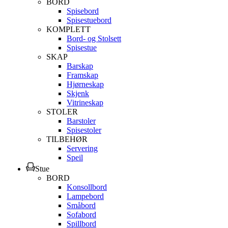
BORD
Spisebord
Spisestuebord
KOMPLETT
Bord- og Stolsett
Spisestue
SKAP
Barskap
Framskap
Hjørneskap
Skjenk
Vitrineskap
STOLER
Barstoler
Spisestoler
TILBEHØR
Servering
Speil
Stue
BORD
Konsollbord
Lampebord
Småbord
Sofabord
Spillbord