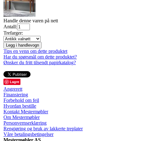
Handle denne varen på nett
Antall:
Trefarger:
Legg i handlevogn
Tips en venn om dette produktet
Har du spørsmål om dette produktet?
Ønsker du fritt tilsendt papirkatalog?
Lagre
Angrerett
Finansiering
Forbehold om feil
Hvordan bestille
Kontakt Mestermøbler
Om Mestermøbler
Personvernserklæring
Rengjøring og bruk av lakkerte treplater
Våre betalingsbetingelser
Mestermøbler AS