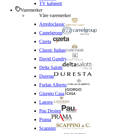
TV kabinett
Varemerker
Våre varemerker
Arredoclassic
Camelgroup
Cizeta
Classic Italian
David Gundry
Delta Salotti
Duresta
Furlan Alberto
Giorgio Casa
Latorre
Pau Design
Prama
Scappini