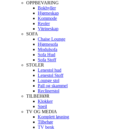
OPPBEVARING
Bokhyller
Hjørneskap
Kommode
Reoler
Vitrineskap
SOFA
Chaise Lounge
Hjørnesofa
Modulsofa
Sofa Hud
Sofa Stoff
STOLER
Lenestol hud
Lenestol Stoff
Lounge stol
Pall og skammel
Reclinerstol
TILBEHØR
Klokker
Speil
TV OG MEDIA
Komplett løsning
Tilbehør
TV benk