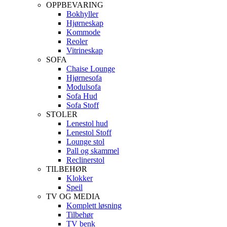
OPPBEVARING
Bokhyller
Hjørneskap
Kommode
Reoler
Vitrineskap
SOFA
Chaise Lounge
Hjørnesofa
Modulsofa
Sofa Hud
Sofa Stoff
STOLER
Lenestol hud
Lenestol Stoff
Lounge stol
Pall og skammel
Reclinerstol
TILBEHØR
Klokker
Speil
TV OG MEDIA
Komplett løsning
Tilbehør
TV benk