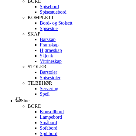
BORD
Spisebord
Spisestuebord
KOMPLETT
Bord- og Stolsett
Spisestue
SKAP
Barskap
Framskap
Hjørneskap
Skjenk
Vitrineskap
STOLER
Barstoler
Spisestoler
TILBEHØR
Servering
Speil
Stue
BORD
Konsollbord
Lampebord
Småbord
Sofabord
Spillbord