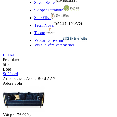
Seven Sedie
Skipper Furniture
Stile Elisa
Tecni Nova
Tosato
Vaccari Giovanni
Vis alle våre varemerker
HJEM
Produkter
Stue
Bord
Sofabord
Arredoclassic Adora Bord AA7
Adora Sofa
Vår pris 76 920,-