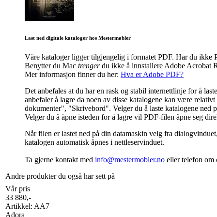
Last ned digitale kataloger hos Mestermøbler
Våre kataloger ligger tilgjengelig i formatet PDF. Har du ik
Benytter du Mac
trenger
du ikke å innstallere Adobe Acrobat R
Mer informasjon finner du her:
Hva er Adobe PDF?
Det anbefales at du har en rask og stabil internettlinje for å l
anbefaler å lagre da noen av disse katalogene kan være relativt s
dokumenter", "Skrivebord". Velger du å laste katalogene ned på 
Velger du å åpne isteden for å lagre vil PDF-filen åpne seg dir
Når filen er lastet ned på din datamaskin velg fra dialogvinduet
katalogen automatisk åpnes i nettleservinduet.
Ta gjerne kontakt med
info@mestermobler.no
eller telefon
om d
Andre produkter du også har sett på
Vår pris
33 880
,-
Artikkel:
AA7
Adora