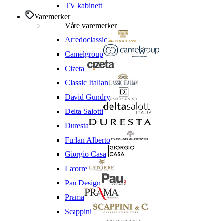
TV kabinett
Varemerker
Våre varemerker
Arredoclassic
Camelgroup
Cizeta
Classic Italian
David Gundry
Delta Salotti
Duresta
Furlan Alberto
Giorgio Casa
Latorre
Pau Design
Prama
Scappini