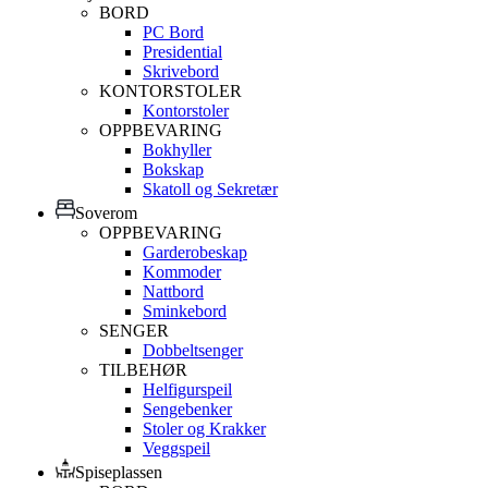
BORD
PC Bord
Presidential
Skrivebord
KONTORSTOLER
Kontorstoler
OPPBEVARING
Bokhyller
Bokskap
Skatoll og Sekretær
Soverom
OPPBEVARING
Garderobeskap
Kommoder
Nattbord
Sminkebord
SENGER
Dobbeltsenger
TILBEHØR
Helfigurspeil
Sengebenker
Stoler og Krakker
Veggspeil
Spiseplassen