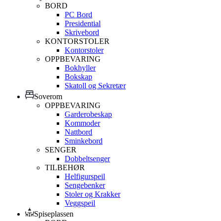
BORD
PC Bord
Presidential
Skrivebord
KONTORSTOLER
Kontorstoler
OPPBEVARING
Bokhyller
Bokskap
Skatoll og Sekretær
Soverom
OPPBEVARING
Garderobeskap
Kommoder
Nattbord
Sminkebord
SENGER
Dobbeltsenger
TILBEHØR
Helfigurspeil
Sengebenker
Stoler og Krakker
Veggspeil
Spiseplassen