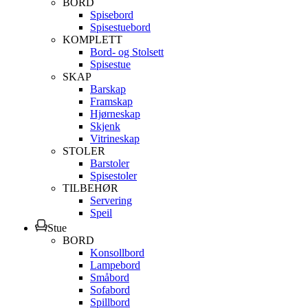
BORD
Spisebord
Spisestuebord
KOMPLETT
Bord- og Stolsett
Spisestue
SKAP
Barskap
Framskap
Hjørneskap
Skjenk
Vitrineskap
STOLER
Barstoler
Spisestoler
TILBEHØR
Servering
Speil
Stue
BORD
Konsollbord
Lampebord
Småbord
Sofabord
Spillbord