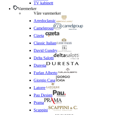
TV kabinett
Varemerker
Våre varemerker
Arredoclassic
Camelgroup
Cizeta
Classic Italian
David Gundry
Delta Salotti
Duresta
Furlan Alberto
Giorgio Casa
Latorre
Pau Design
Prama
Scappini