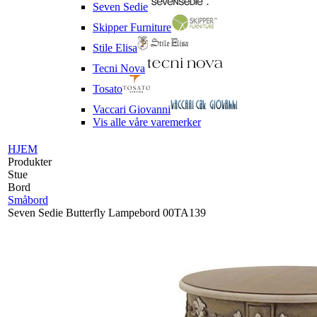
Seven Sedie
Skipper Furniture
Stile Elisa
Tecni Nova
Tosato
Vaccari Giovanni
Vis alle våre varemerker
HJEM
Produkter
Stue
Bord
Småbord
Seven Sedie Butterfly Lampebord 00TA139