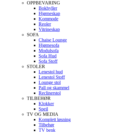
OPPBEVARING
Bokhyller
Hjørneskap
Kommode
Reoler
Vitrineskap
SOFA
Chaise Lounge
Hjørnesofa
Modulsofa
Sofa Hud
Sofa Stoff
STOLER
Lenestol hud
Lenestol Stoff
Lounge stol
Pall og skammel
Reclinerstol
TILBEHØR
Klokker
Speil
TV OG MEDIA
Komplett løsning
Tilbehør
TV benk