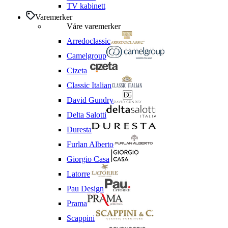
TV kabinett
Varemerker
Våre varemerker
Arredoclassic
Camelgroup
Cizeta
Classic Italian
David Gundry
Delta Salotti
Duresta
Furlan Alberto
Giorgio Casa
Latorre
Pau Design
Prama
Scappini