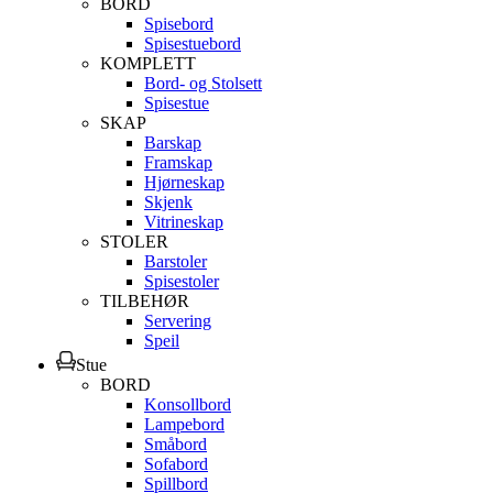
BORD
Spisebord
Spisestuebord
KOMPLETT
Bord- og Stolsett
Spisestue
SKAP
Barskap
Framskap
Hjørneskap
Skjenk
Vitrineskap
STOLER
Barstoler
Spisestoler
TILBEHØR
Servering
Speil
Stue
BORD
Konsollbord
Lampebord
Småbord
Sofabord
Spillbord