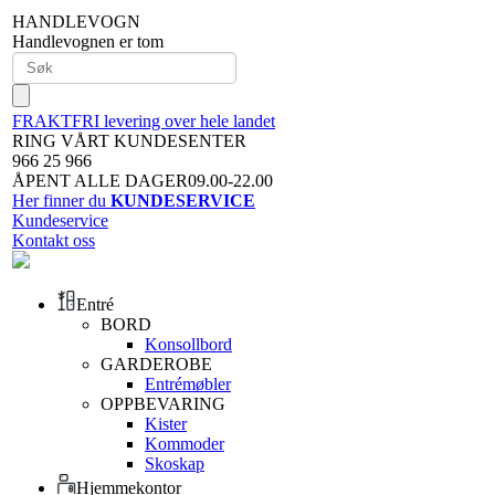
HANDLEVOGN
Handlevognen er tom
FRAKTFRI levering over hele landet
RING VÅRT KUNDESENTER
966 25 966
ÅPENT ALLE DAGER09.00-22.00
Her finner du
KUNDESERVICE
Kundeservice
Kontakt oss
Entré
BORD
Konsollbord
GARDEROBE
Entrémøbler
OPPBEVARING
Kister
Kommoder
Skoskap
Hjemmekontor