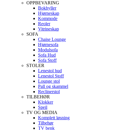
OPPBEVARING
Bokhyller
Hjørneskap
Kommode
Reoler
Vitrineskap
SOFA
Chaise Lounge
Hjørnesofa
Modulsofa
Sofa Hud
Sofa Stoff
STOLER
Lenestol hud
Lenestol Stoff
Lounge stol
Pall og skammel
Reclinerstol
TILBEHØR
Klokker
Speil
TV OG MEDIA
Komplett løsning
Tilbehør
TV benk