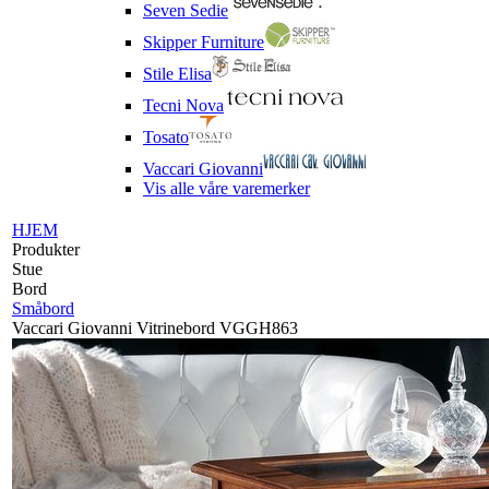
Seven Sedie
Skipper Furniture
Stile Elisa
Tecni Nova
Tosato
Vaccari Giovanni
Vis alle våre varemerker
HJEM
Produkter
Stue
Bord
Småbord
Vaccari Giovanni Vitrinebord VGGH863