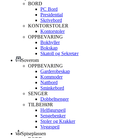
BORD
PC Bord
Presidential
Skrivebord
KONTORSTOLER
Kontorstoler
OPPBEVARING
Bokhyller
Bokskap
Skatoll og Sekretær
Soverom
OPPBEVARING
Garderobeskap
Kommoder
Nattbord
Sminkebord
SENGER
Dobbeltsenger
TILBEHØR
Helfigurspeil
Sengebenker
Stoler og Krakker
Veggspeil
Spiseplassen