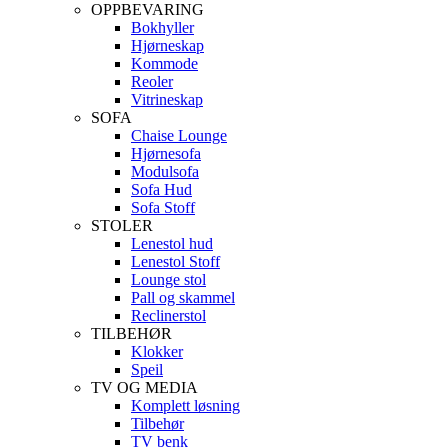
OPPBEVARING
Bokhyller
Hjørneskap
Kommode
Reoler
Vitrineskap
SOFA
Chaise Lounge
Hjørnesofa
Modulsofa
Sofa Hud
Sofa Stoff
STOLER
Lenestol hud
Lenestol Stoff
Lounge stol
Pall og skammel
Reclinerstol
TILBEHØR
Klokker
Speil
TV OG MEDIA
Komplett løsning
Tilbehør
TV benk