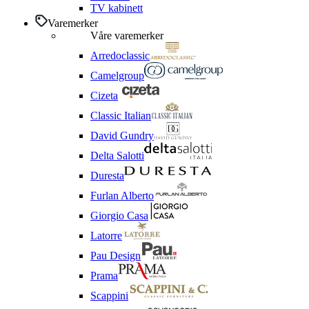
TV kabinett
Varemerker
Våre varemerker
Arredoclassic
Camelgroup
Cizeta
Classic Italian
David Gundry
Delta Salotti
Duresta
Furlan Alberto
Giorgio Casa
Latorre
Pau Design
Prama
Scappini