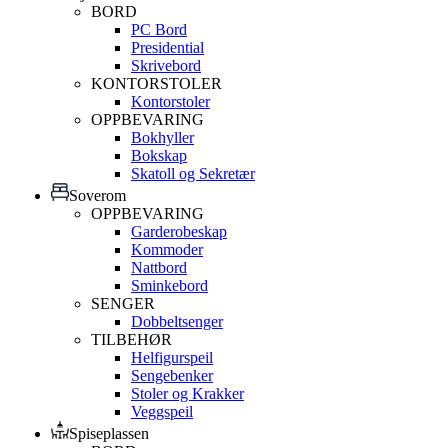
BORD
PC Bord
Presidential
Skrivebord
KONTORSTOLER
Kontorstoler
OPPBEVARING
Bokhyller
Bokskap
Skatoll og Sekretær
Soverom
OPPBEVARING
Garderobeskap
Kommoder
Nattbord
Sminkebord
SENGER
Dobbeltsenger
TILBEHØR
Helfigurspeil
Sengebenker
Stoler og Krakker
Veggspeil
Spiseplassen