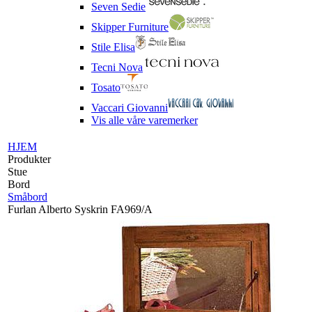
Seven Sedie
Skipper Furniture
Stile Elisa
Tecni Nova
Tosato
Vaccari Giovanni
Vis alle våre varemerker
HJEM
Produkter
Stue
Bord
Småbord
Furlan Alberto Syskrin FA969/A