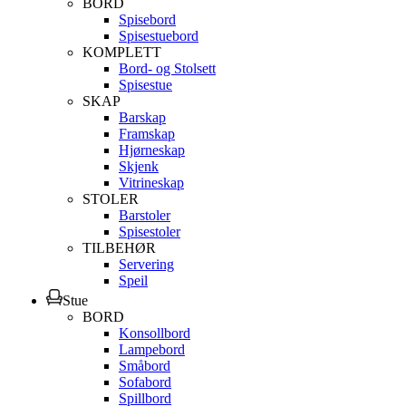
BORD
Spisebord
Spisestuebord
KOMPLETT
Bord- og Stolsett
Spisestue
SKAP
Barskap
Framskap
Hjørneskap
Skjenk
Vitrineskap
STOLER
Barstoler
Spisestoler
TILBEHØR
Servering
Speil
Stue
BORD
Konsollbord
Lampebord
Småbord
Sofabord
Spillbord