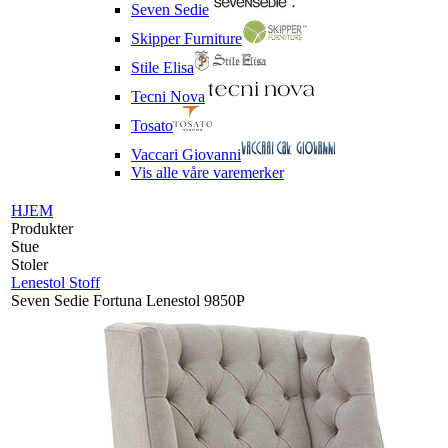
Seven Sedie
Skipper Furniture
Stile Elisa
Tecni Nova
Tosato
Vaccari Giovanni
Vis alle våre varemerker
HJEM
Produkter
Stue
Stoler
Lenestol Stoff
Seven Sedie Fortuna Lenestol 9850P