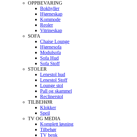
OPPBEVARING
Bokhyller
Hjørneskap
Kommode
Reoler
Vitrineskap
SOFA
Chaise Lounge
Hjørnesofa
Modulsofa
Sofa Hud
Sofa Stoff
STOLER
Lenestol hud
Lenestol Stoff
Lounge stol
Pall og skammel
Reclinerstol
TILBEHØR
Klokker
Speil
TV OG MEDIA
Komplett løsning
Tilbehør
TV benk