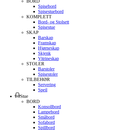
BORD
Spisebord
Spisestuebord
KOMPLETT
Bord- og Stolsett
Spisestue
SKAP
Barskap
Framskap
Hjørneskap
Skjenk
Vitrineskap
STOLER
Barstoler
Spisestoler
TILBEHØR
Servering
Speil
Stue
BORD
Konsollbord
Lampebord
Småbord
Sofabord
Spillbord