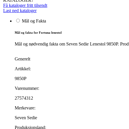
KATALOGER?
Få kataloger fritt tilsendt
Last ned kataloger
Mål og Fakta
Mål og fakta for Fortuna lenestol
Mål og nødvendig fakta om Seven Sedie Lenestol 9850P. Produkt
Generelt
Artikkel:
9850P
Varenummer:
27574312
Merkevare:
Seven Sedie
Produksjonsland: