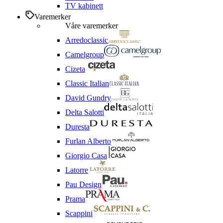
TV kabinett
Varemerker
Våre varemerker
Arredoclassic
Camelgroup
Cizeta
Classic Italian
David Gundry
Delta Salotti
Duresta
Furlan Alberto
Giorgio Casa
Latorre
Pau Design
Prama
Scappini