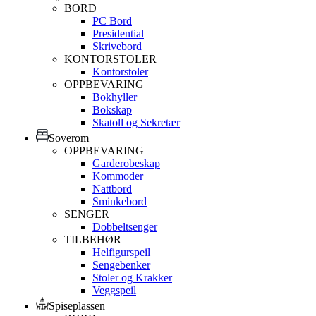
BORD
PC Bord
Presidential
Skrivebord
KONTORSTOLER
Kontorstoler
OPPBEVARING
Bokhyller
Bokskap
Skatoll og Sekretær
Soverom
OPPBEVARING
Garderobeskap
Kommoder
Nattbord
Sminkebord
SENGER
Dobbeltsenger
TILBEHØR
Helfigurspeil
Sengebenker
Stoler og Krakker
Veggspeil
Spiseplassen