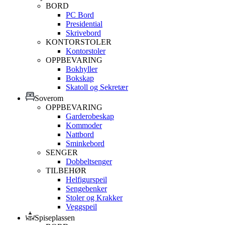
BORD
PC Bord
Presidential
Skrivebord
KONTORSTOLER
Kontorstoler
OPPBEVARING
Bokhyller
Bokskap
Skatoll og Sekretær
Soverom
OPPBEVARING
Garderobeskap
Kommoder
Nattbord
Sminkebord
SENGER
Dobbeltsenger
TILBEHØR
Helfigurspeil
Sengebenker
Stoler og Krakker
Veggspeil
Spiseplassen