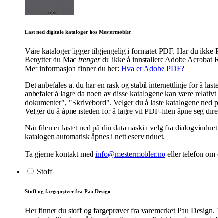
Last ned digitale kataloger hos Mestermøbler
Våre kataloger ligger tilgjengelig i formatet PDF. Har du ik
Benytter du Mac
trenger
du ikke å innstallere Adobe Acrobat R
Mer informasjon finner du her:
Hva er Adobe PDF?
Det anbefales at du har en rask og stabil internettlinje for å l
anbefaler å lagre da noen av disse katalogene kan være relativt s
dokumenter", "Skrivebord". Velger du å laste katalogene ned på 
Velger du å åpne isteden for å lagre vil PDF-filen åpne seg dir
Når filen er lastet ned på din datamaskin velg fra dialogvinduet
katalogen automatisk åpnes i nettleservinduet.
Ta gjerne kontakt med
info@mestermobler.no
eller telefon
om d
Stoff
Stoff og fargeprøver fra Pau Design
Her finner du stoff og fargeprøver fra varemerket Pau Design. 