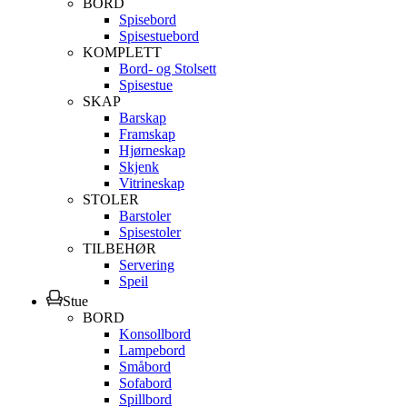
BORD
Spisebord
Spisestuebord
KOMPLETT
Bord- og Stolsett
Spisestue
SKAP
Barskap
Framskap
Hjørneskap
Skjenk
Vitrineskap
STOLER
Barstoler
Spisestoler
TILBEHØR
Servering
Speil
Stue
BORD
Konsollbord
Lampebord
Småbord
Sofabord
Spillbord