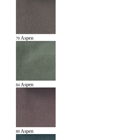
Aspen
79
Aspen
84
Aspen
89