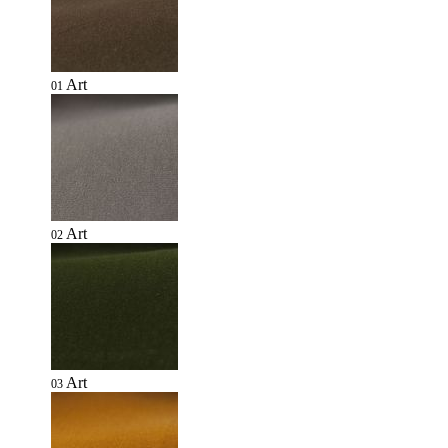
Art
01
Art
02
Art
03