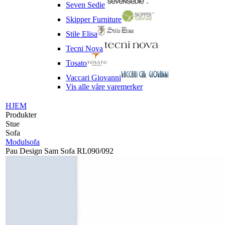
Seven Sedie
Skipper Furniture
Stile Elisa
Tecni Nova
Tosato
Vaccari Giovanni
Vis alle våre varemerker
HJEM
Produkter
Stue
Sofa
Modulsofa
Pau Design Sam Sofa RL090/092