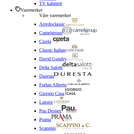
TV kabinett
Varemerker
Våre varemerker
Arredoclassic
Camelgroup
Cizeta
Classic Italian
David Gundry
Delta Salotti
Duresta
Furlan Alberto
Giorgio Casa
Latorre
Pau Design
Prama
Scappini