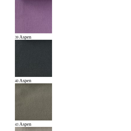
Aspen
39
Aspen
40
Aspen
43