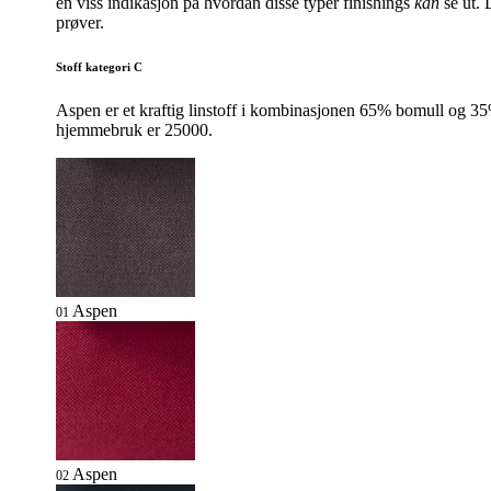
en viss indikasjon på hvordan disse typer finishings
kan
se ut. 
prøver.
Stoff kategori C
Aspen er et kraftig linstoff i kombinasjonen 65% bomull og 35% li
hjemmebruk er 25000.
Aspen
01
Aspen
02