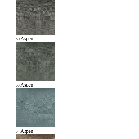
Aspen
50
Aspen
53
Aspen
54