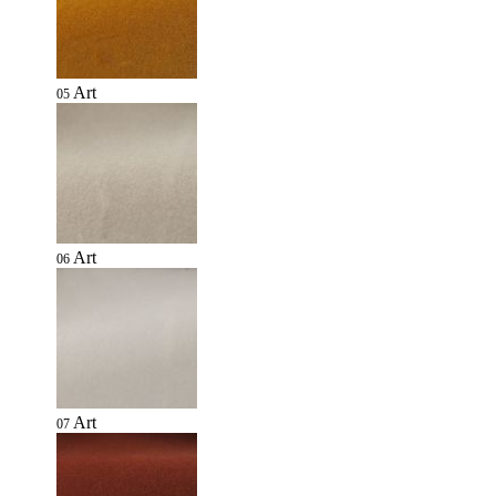
Art
05
Art
06
Art
07