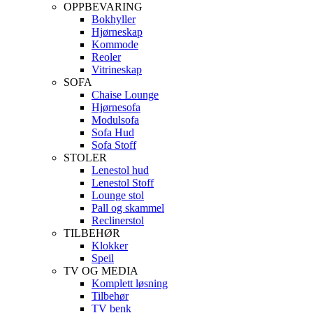
OPPBEVARING
Bokhyller
Hjørneskap
Kommode
Reoler
Vitrineskap
SOFA
Chaise Lounge
Hjørnesofa
Modulsofa
Sofa Hud
Sofa Stoff
STOLER
Lenestol hud
Lenestol Stoff
Lounge stol
Pall og skammel
Reclinerstol
TILBEHØR
Klokker
Speil
TV OG MEDIA
Komplett løsning
Tilbehør
TV benk