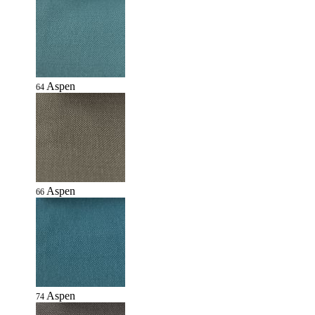
Aspen
64
Aspen
66
Aspen
74