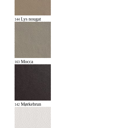
Lys nougat
144
Mocca
163
Mørkebrun
142