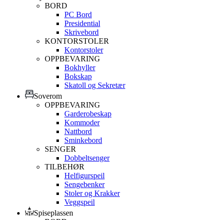
BORD
PC Bord
Presidential
Skrivebord
KONTORSTOLER
Kontorstoler
OPPBEVARING
Bokhyller
Bokskap
Skatoll og Sekretær
Soverom
OPPBEVARING
Garderobeskap
Kommoder
Nattbord
Sminkebord
SENGER
Dobbeltsenger
TILBEHØR
Helfigurspeil
Sengebenker
Stoler og Krakker
Veggspeil
Spiseplassen