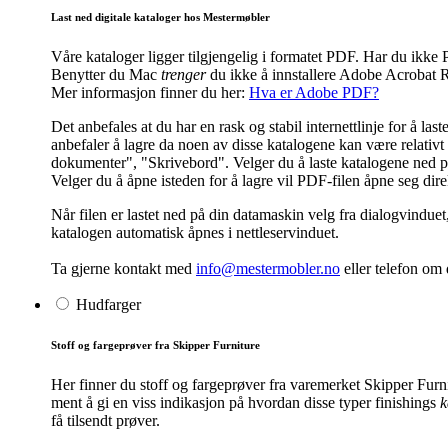
Last ned digitale kataloger hos Mestermøbler
Våre kataloger ligger tilgjengelig i formatet PDF. Har du ik
Benytter du Mac
trenger
du ikke å innstallere Adobe Acrobat R
Mer informasjon finner du her:
Hva er Adobe PDF?
Det anbefales at du har en rask og stabil internettlinje for å l
anbefaler å lagre da noen av disse katalogene kan være relativt s
dokumenter", "Skrivebord". Velger du å laste katalogene ned på 
Velger du å åpne isteden for å lagre vil PDF-filen åpne seg dir
Når filen er lastet ned på din datamaskin velg fra dialogvinduet
katalogen automatisk åpnes i nettleservinduet.
Ta gjerne kontakt med
info@mestermobler.no
eller telefon
om d
Hudfarger
Stoff og fargeprøver fra Skipper Furniture
Her finner du stoff og fargeprøver fra varemerket Skipper Furn
ment å gi en viss indikasjon på hvordan disse typer finishings
k
få tilsendt prøver.