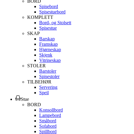
BORD
Spisebord
Spisestuebord
KOMPLETT
Bord- og Stolsett
Spisestue
SKAP
Barskap
Framskap
Hjørneskap
Skjenk
Vitrineskap
STOLER
Barstoler
Spisestoler
TILBEHØR
Servering
Speil
Stue
BORD
Konsollbord
Lampebord
Småbord
Sofabord
Spillbord