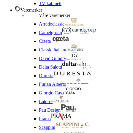
TV kabinett
Varemerker
Våre varemerker
Arredoclassic
Camelgroup
Cizeta
Classic Italian
David Gundry
Delta Salotti
Duresta
Furlan Alberto
Giorgio Casa
Latorre
Pau Design
Prama
Scappini