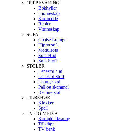
OPPBEVARING
Bokhyller
Hjørneskap
Kommode
Reoler
Vitrineskap
SOFA
Chaise Lounge
Hjørnesofa
Modulsofa
Sofa Hud
Sofa Stoff
STOLER
Lenestol hud
Lenestol Stoff
Lounge stol
Pall og skammel
Reclinerstol
TILBEHØR
Klokker
Speil
TV OG MEDIA
Komplett løsning
Tilbehør
TV benk