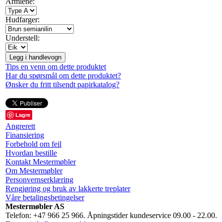
Armlene:
Hudfarger:
Understell:
Legg i handlevogn
Tips en venn om dette produktet
Har du spørsmål om dette produktet?
Ønsker du fritt tilsendt papirkatalog?
Lagre
Angrerett
Finansiering
Forbehold om feil
Hvordan bestille
Kontakt Mestermøbler
Om Mestermøbler
Personvernserklæring
Rengjøring og bruk av lakkerte treplater
Våre betalingsbetingelser
Mestermøbler AS
Telefon: +47 966 25 966. Åpningstider kundeservice 09.00 - 22.00.