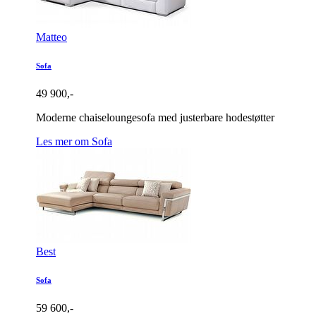
Matteo
Sofa
49 900,-
Moderne chaiseloungesofa med justerbare hodestøtter
Les mer om Sofa
Best
Sofa
59 600,-