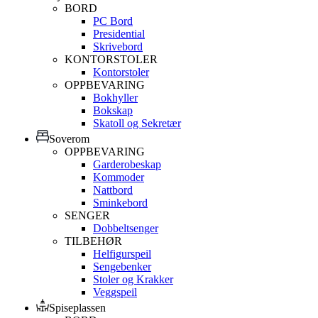
BORD
PC Bord
Presidential
Skrivebord
KONTORSTOLER
Kontorstoler
OPPBEVARING
Bokhyller
Bokskap
Skatoll og Sekretær
Soverom
OPPBEVARING
Garderobeskap
Kommoder
Nattbord
Sminkebord
SENGER
Dobbeltsenger
TILBEHØR
Helfigurspeil
Sengebenker
Stoler og Krakker
Veggspeil
Spiseplassen