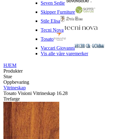
Seven Sedie
Skipper Furniture
Stile Elisa
Tecni Nova
Tosato
Vaccari Giovanni
Vis alle våre varemerker
HJEM
Produkter
Stue
Oppbevaring
Vitrineskap
Tosato Visioni Vitrineskap 16.28
Trefarge