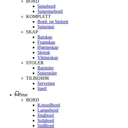
BORD
Spisebord
Spisestuebord
KOMPLETT
Bord- og Stolsett
Spisestue
SKAP
Barskap
Framskap
Hjørneskap
Skjenk
Vitrineskap
STOLER
Barstoler
Spisestoler
TILBEHØR
Servering
Speil
Stue
BORD
Konsollbord
Lampebord
Småbord
Sofabord
Spillbord