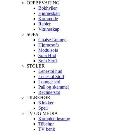
OPPBEVARING
Bokhyller
Hjørneskap
Kommode
Reoler
Vitrineskap
SOFA
Chaise Lounge
Hjørnesofa
Modulsofa
Sofa Hud
Sofa Stoff
STOLER
Lenestol hud
Lenestol Stoff
Lounge stol
Pall og skammel
Reclinerstol
TILBEHØR
Klokker
Speil
TV OG MEDIA
Komplett løsning
Tilbehør
TV benk