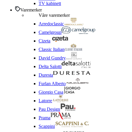
TV kabinett
Varemerker
Våre varemerker
Arredoclassic
Camelgroup
Cizeta
Classic Italian
David Gundry
Delta Salotti
Duresta
Furlan Alberto
Giorgio Casa
Latorre
Pau Design
Prama
Scappini