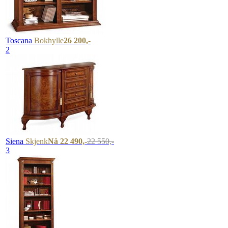
Toscana
Bokhylle
26 200,-
2
Siena
Skjenk
Nå 22 490,-
22 550,-
3