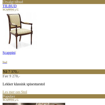
Utvalgt tilbud
TILBUD
Scappini
Stol
Nå 7 370,-
Før 9 270,-
Lekker klassisk spisestuestol
Les mer om Stol
Populær