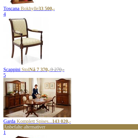
Toscana
Bokhylle
33 500,-
4
Scappini
Stol
Nå 7 370,-
9 270,-
5
Garda
Komplett Spises...
143 020,-
Anbefalte alternativer
1