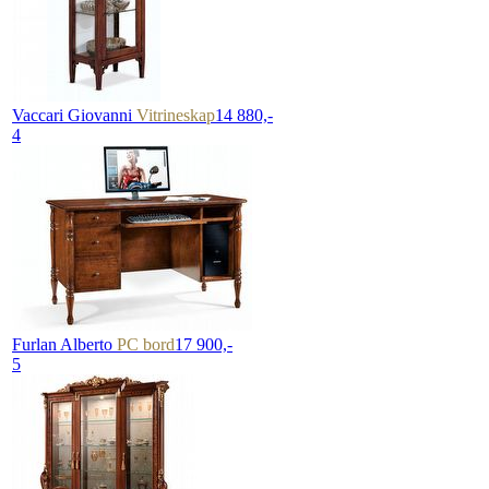
Vaccari Giovanni
Vitrineskap
14 880,-
4
Furlan Alberto
PC bord
17 900,-
5