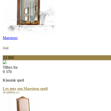
Maestoso
Speil
23 900
Tilbys fra
9 370
Klassisk speil
Les mer om Maestoso speil