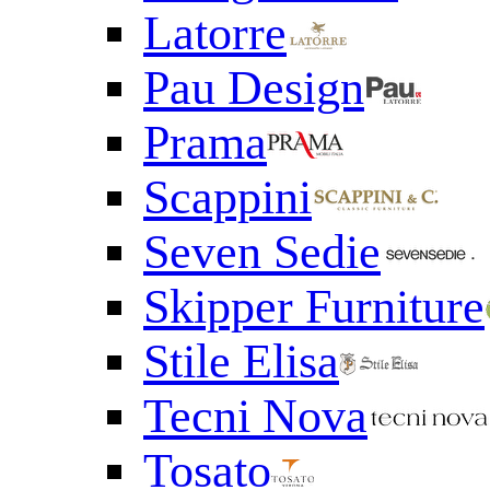
Latorre
Pau Design
Prama
Scappini
Seven Sedie
Skipper Furniture
Stile Elisa
Tecni Nova
Tosato