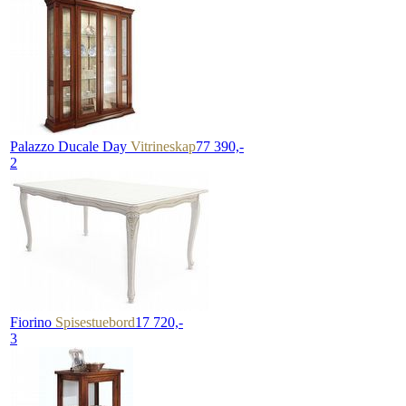
Palazzo Ducale Day
Vitrineskap
77 390,-
2
Fiorino
Spisestuebord
17 720,-
3