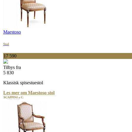
Maestoso
Stol
17 590
Tilbys fra
5 830
Klassisk spisestuestol
Les mer om Maestoso stol