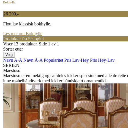
Bokhylle
26 200,-
Flott lav klassisk bokhylle.
Les mer om Bokhylle
Produkter fra Scappini
Viser 13 produkter. Side 1 av 1
Sorter etter
Velg
Navn A-Å
Navn Å-A
Popularitet
Pris Lav-Høy
Pris Høy-Lav
SERIEN
Maestoso
Maestoso er en mektig og særdeles lekker spisestue med alle de rette 
inne møbelhåndtverk med lekker håndskjært ornamentikk.