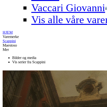
Vaccari Giovanni
Vis alle våre var
HJEM
Varemerke
Scappini
Maestoso
Mer
Bilder og media
Vis serier fra Scappini