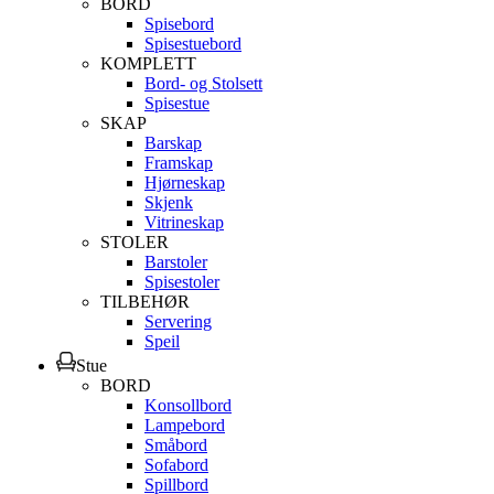
BORD
Spisebord
Spisestuebord
KOMPLETT
Bord- og Stolsett
Spisestue
SKAP
Barskap
Framskap
Hjørneskap
Skjenk
Vitrineskap
STOLER
Barstoler
Spisestoler
TILBEHØR
Servering
Speil
Stue
BORD
Konsollbord
Lampebord
Småbord
Sofabord
Spillbord