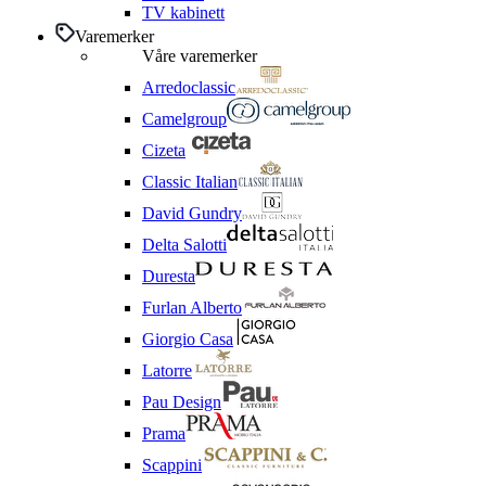
TV kabinett
Varemerker
Våre varemerker
Arredoclassic
Camelgroup
Cizeta
Classic Italian
David Gundry
Delta Salotti
Duresta
Furlan Alberto
Giorgio Casa
Latorre
Pau Design
Prama
Scappini