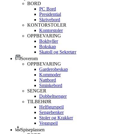
BORD
PC Bord
Presidential
Skrivebord
KONTORSTOLER
Kontorstoler
OPPBEVARING
Bokhyller
Bokskap
Skatoll og Sekretær
Soverom
OPPBEVARING
Garderobeskap
Kommoder
Nattbord
Sminkebord
SENGER
Dobbeltsenger
TILBEHØR
Helfigurspeil
Sengebenker
Stoler og Krakker
Veggspeil
Spiseplassen