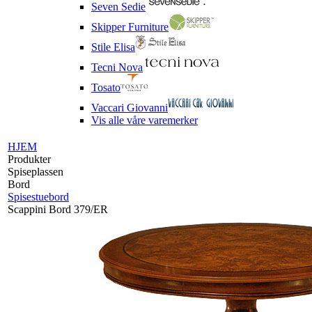
Seven Sedie
Skipper Furniture
Stile Elisa
Tecni Nova
Tosato
Vaccari Giovanni
Vis alle våre varemerker
HJEM
Produkter
Spiseplassen
Bord
Spisestuebord
Scappini Bord 379/ER