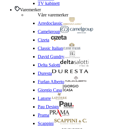
TV kabinett
Varemerker
Våre varemerker
Arredoclassic
Camelgroup
Cizeta
Classic Italian
David Gundry
Delta Salotti
Duresta
Furlan Alberto
Giorgio Casa
Latorre
Pau Design
Prama
Scappini