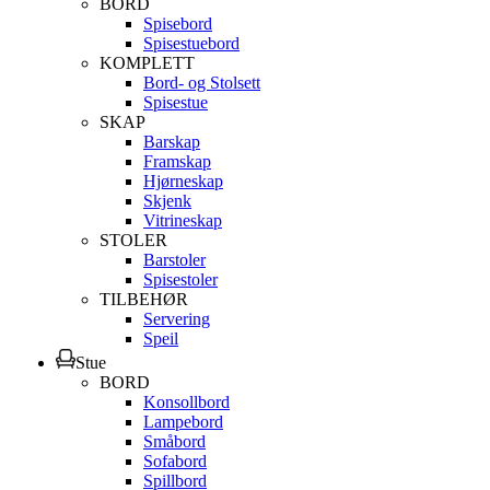
BORD
Spisebord
Spisestuebord
KOMPLETT
Bord- og Stolsett
Spisestue
SKAP
Barskap
Framskap
Hjørneskap
Skjenk
Vitrineskap
STOLER
Barstoler
Spisestoler
TILBEHØR
Servering
Speil
Stue
BORD
Konsollbord
Lampebord
Småbord
Sofabord
Spillbord