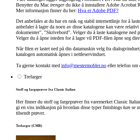
Benytter du Mac
trenger
du ikke å innstallere Adobe Acrobat R
Mer informasjon finner du her:
Hva er Adobe PDF?
Det anbefales at du har en rask og stabil internettlinje for å l
anbefaler å lagre da noen av disse katalogene kan være relativt s
dokumenter", "Skrivebord". Velger du å laste katalogene ned på 
Velger du å åpne isteden for å lagre vil PDF-filen åpne seg dir
Når filen er lastet ned på din datamaskin velg fra dialogvinduet
katalogen automatisk åpnes i nettleservinduet.
Ta gjerne kontakt med
info@mestermobler.no
eller telefon
om d
Trefarger
Stoff og fargeprøver fra Classic Italian
Her finner du stoff og fargeprøver fra varemerket Classic Itali
gi en viss indikasjon på hvordan disse typer finishings
kan
se ut
tilsendt prøver.
Trefarger (CMR)