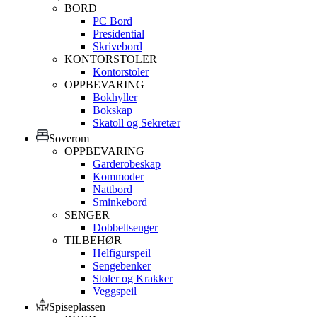
BORD
PC Bord
Presidential
Skrivebord
KONTORSTOLER
Kontorstoler
OPPBEVARING
Bokhyller
Bokskap
Skatoll og Sekretær
Soverom
OPPBEVARING
Garderobeskap
Kommoder
Nattbord
Sminkebord
SENGER
Dobbeltsenger
TILBEHØR
Helfigurspeil
Sengebenker
Stoler og Krakker
Veggspeil
Spiseplassen