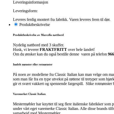
Leveringsinformasjon
Leveringsform:
Leveres ferdig montert fra fabrikk. Varen leveres frem til dør.
Produktbeskrivelse
Produktbeskrivelse av Marcella nattbord
Nydelig nattbord med 3 skuffer.
Husk, vi leverer
FRAKTFRITT
over hele landet!
Om du ønsker kan du også bestille denne varen på telefon
966
Innfelt mønster eller rotmønster
På noen av modellene fra Classic Italian kan man velge om man 
som man får fra en type utvekst på røttene til tretyper som bjør
gir et svært vakkert og spennende fargespill. Slike rotmønster 
Varemerket Classic Italian
Mestermøbler har knyttet til seg flere italienske fabrikker som
under vårt eget varemerke Classic Italian. Alle disse brands tilf
samarbeid med Mestermøbler.