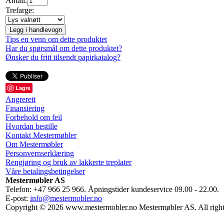
Antall:
Trefarge:
Legg i handlevogn
Tips en venn om dette produktet
Har du spørsmål om dette produktet?
Ønsker du fritt tilsendt papirkatalog?
Lagre
Angrerett
Finansiering
Forbehold om feil
Hvordan bestille
Kontakt Mestermøbler
Om Mestermøbler
Personvernserklæring
Rengjøring og bruk av lakkerte treplater
Våre betalingsbetingelser
Mestermøbler AS
Telefon: +47 966 25 966. Åpningstider kundeservice 09.00 - 22.00.
E-post:
info@mestermobler.no
Copyright © 2026 www.mestermobler.no Mestermøbler AS. All right