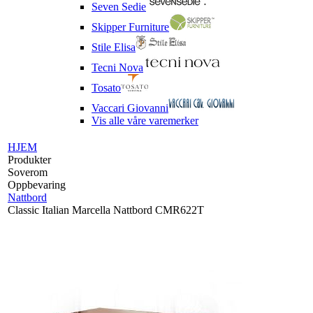
Seven Sedie
Skipper Furniture
Stile Elisa
Tecni Nova
Tosato
Vaccari Giovanni
Vis alle våre varemerker
HJEM
Produkter
Soverom
Oppbevaring
Nattbord
Classic Italian Marcella Nattbord CMR622T