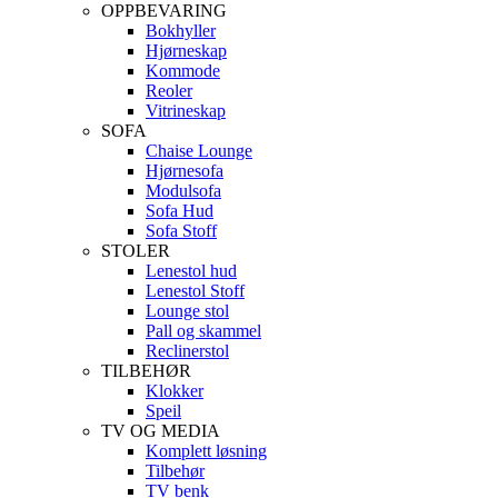
OPPBEVARING
Bokhyller
Hjørneskap
Kommode
Reoler
Vitrineskap
SOFA
Chaise Lounge
Hjørnesofa
Modulsofa
Sofa Hud
Sofa Stoff
STOLER
Lenestol hud
Lenestol Stoff
Lounge stol
Pall og skammel
Reclinerstol
TILBEHØR
Klokker
Speil
TV OG MEDIA
Komplett løsning
Tilbehør
TV benk