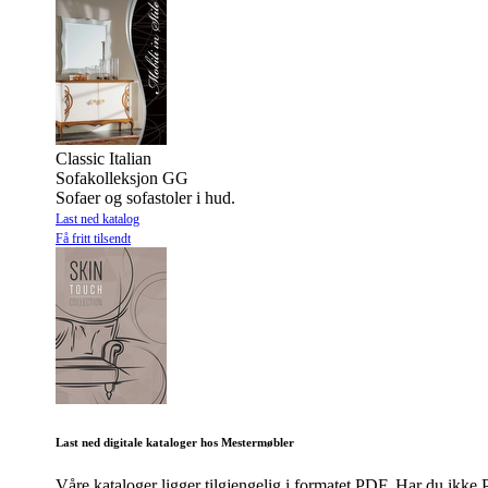
Classic Italian
Sofakolleksjon GG
Sofaer og sofastoler i hud.
Last ned katalog
Få fritt tilsendt
Last ned digitale kataloger hos Mestermøbler
Våre kataloger ligger tilgjengelig i formatet PDF. Har du ik