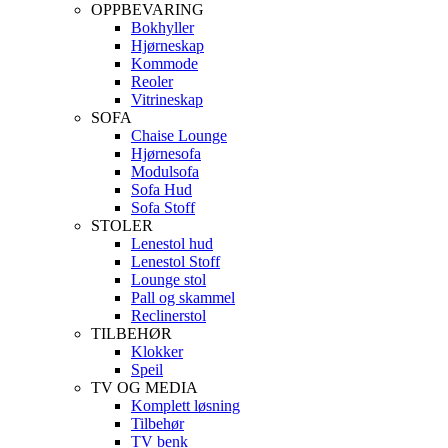
OPPBEVARING
Bokhyller
Hjørneskap
Kommode
Reoler
Vitrineskap
SOFA
Chaise Lounge
Hjørnesofa
Modulsofa
Sofa Hud
Sofa Stoff
STOLER
Lenestol hud
Lenestol Stoff
Lounge stol
Pall og skammel
Reclinerstol
TILBEHØR
Klokker
Speil
TV OG MEDIA
Komplett løsning
Tilbehør
TV benk