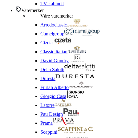
TV kabinett
Varemerker
Våre varemerker
Arredoclassic
Camelgroup
Cizeta
Classic Italian
David Gundry
Delta Salotti
Duresta
Furlan Alberto
Giorgio Casa
Latorre
Pau Design
Prama
Scappini