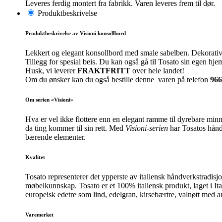
Leveres ferdig montert fra fabrikk. Varen leveres frem til dør.
Produktbeskrivelse
Produktbeskrivelse av Visioni konsollbord
Lekkert og elegant konsollbord med smale sabelben. Dekorative 
Tillegg for spesial beis. Du kan også gå til Tosato sin egen hj
Husk, vi leverer
FRAKTFRITT
over hele landet!
Om du ønsker kan du også bestille denne varen på telefon
966
Om serien «Visioni»
Hva er vel ikke flottere enn en elegant ramme til dyrebare minne
da ting kommer til sin rett. Med
Visioni-serien
har Tosatos håndtv
bærende elementer.
Kvalitet
Tosato representerer det ypperste av italiensk håndverkstradisj
møbelkunnskap. Tosato er et 100% italiensk produkt, laget i Ita
europeisk edetre som lind, edelgran, kirsebærtre, valnøtt med a
Varemerket