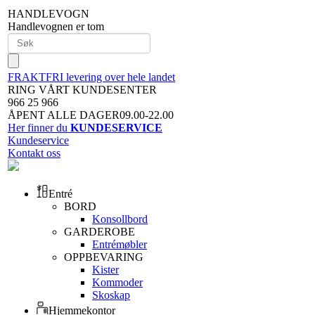
HANDLEVOGN
Handlevognen er tom
FRAKTFRI levering over hele landet
RING VÅRT KUNDESENTER
966 25 966
ÅPENT ALLE DAGER09.00-22.00
Her finner du
KUNDESERVICE
Kundeservice
Kontakt oss
Entré
BORD
Konsollbord
GARDEROBE
Entrémøbler
OPPBEVARING
Kister
Kommoder
Skoskap
Hjemmekontor