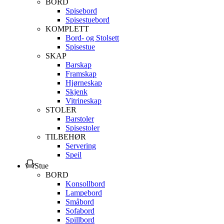
BORD
Spisebord
Spisestuebord
KOMPLETT
Bord- og Stolsett
Spisestue
SKAP
Barskap
Framskap
Hjørneskap
Skjenk
Vitrineskap
STOLER
Barstoler
Spisestoler
TILBEHØR
Servering
Speil
Stue
BORD
Konsollbord
Lampebord
Småbord
Sofabord
Spillbord