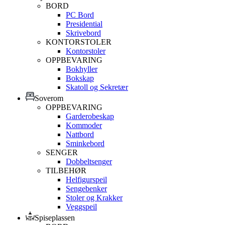
BORD
PC Bord
Presidential
Skrivebord
KONTORSTOLER
Kontorstoler
OPPBEVARING
Bokhyller
Bokskap
Skatoll og Sekretær
Soverom
OPPBEVARING
Garderobeskap
Kommoder
Nattbord
Sminkebord
SENGER
Dobbeltsenger
TILBEHØR
Helfigurspeil
Sengebenker
Stoler og Krakker
Veggspeil
Spiseplassen