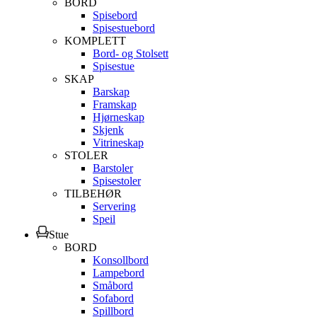
BORD
Spisebord
Spisestuebord
KOMPLETT
Bord- og Stolsett
Spisestue
SKAP
Barskap
Framskap
Hjørneskap
Skjenk
Vitrineskap
STOLER
Barstoler
Spisestoler
TILBEHØR
Servering
Speil
Stue
BORD
Konsollbord
Lampebord
Småbord
Sofabord
Spillbord