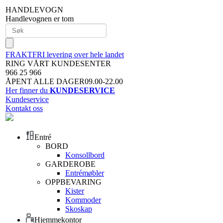
HANDLEVOGN
Handlevognen er tom
FRAKTFRI levering over hele landet
RING VÅRT KUNDESENTER
966 25 966
ÅPENT ALLE DAGER09.00-22.00
Her finner du
KUNDESERVICE
Kundeservice
Kontakt oss
Entré
BORD
Konsollbord
GARDEROBE
Entrémøbler
OPPBEVARING
Kister
Kommoder
Skoskap
Hjemmekontor