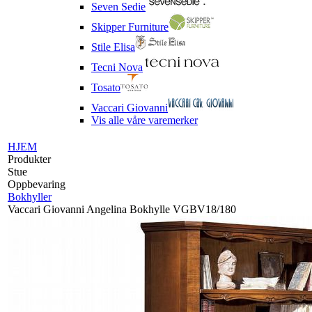
Seven Sedie
Skipper Furniture
Stile Elisa
Tecni Nova
Tosato
Vaccari Giovanni
Vis alle våre varemerker
HJEM
Produkter
Stue
Oppbevaring
Bokhyller
Vaccari Giovanni Angelina Bokhylle VGBV18/180