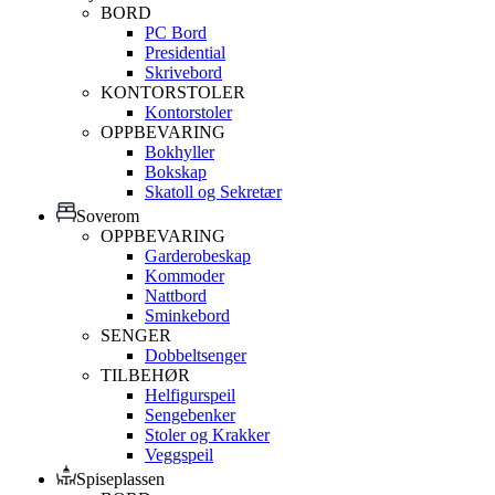
BORD
PC Bord
Presidential
Skrivebord
KONTORSTOLER
Kontorstoler
OPPBEVARING
Bokhyller
Bokskap
Skatoll og Sekretær
Soverom
OPPBEVARING
Garderobeskap
Kommoder
Nattbord
Sminkebord
SENGER
Dobbeltsenger
TILBEHØR
Helfigurspeil
Sengebenker
Stoler og Krakker
Veggspeil
Spiseplassen