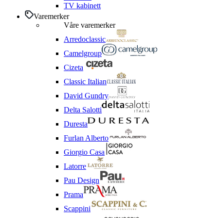
TV kabinett
Varemerker
Våre varemerker
Arredoclassic
Camelgroup
Cizeta
Classic Italian
David Gundry
Delta Salotti
Duresta
Furlan Alberto
Giorgio Casa
Latorre
Pau Design
Prama
Scappini