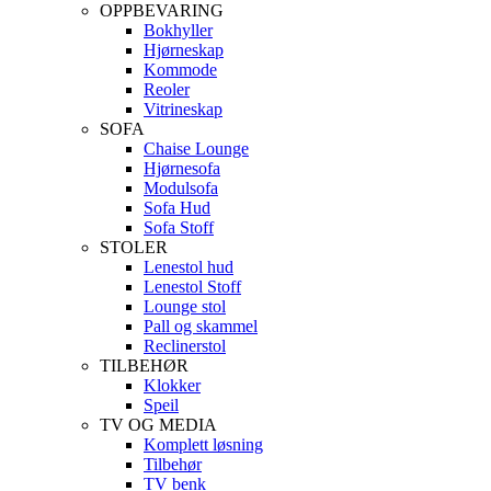
OPPBEVARING
Bokhyller
Hjørneskap
Kommode
Reoler
Vitrineskap
SOFA
Chaise Lounge
Hjørnesofa
Modulsofa
Sofa Hud
Sofa Stoff
STOLER
Lenestol hud
Lenestol Stoff
Lounge stol
Pall og skammel
Reclinerstol
TILBEHØR
Klokker
Speil
TV OG MEDIA
Komplett løsning
Tilbehør
TV benk