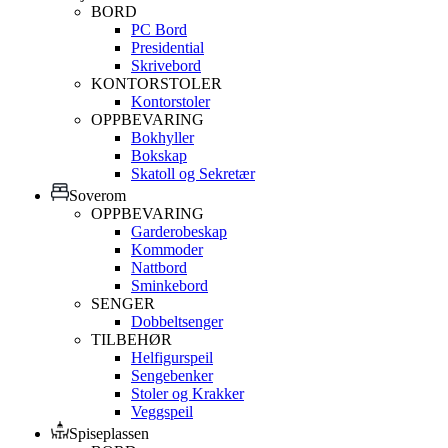
BORD
PC Bord
Presidential
Skrivebord
KONTORSTOLER
Kontorstoler
OPPBEVARING
Bokhyller
Bokskap
Skatoll og Sekretær
Soverom
OPPBEVARING
Garderobeskap
Kommoder
Nattbord
Sminkebord
SENGER
Dobbeltsenger
TILBEHØR
Helfigurspeil
Sengebenker
Stoler og Krakker
Veggspeil
Spiseplassen