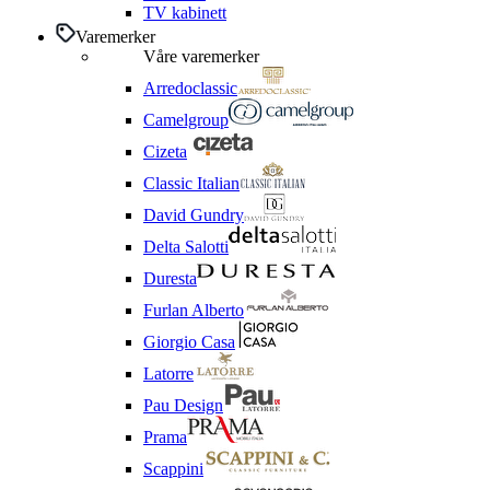
TV kabinett
Varemerker
Våre varemerker
Arredoclassic
Camelgroup
Cizeta
Classic Italian
David Gundry
Delta Salotti
Duresta
Furlan Alberto
Giorgio Casa
Latorre
Pau Design
Prama
Scappini