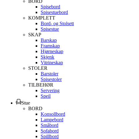
BORD
Spisebord
Spisestuebord
KOMPLETT
Bord- og Stolsett
Spisestue
SKAP
Barskap
Framskap
Hjørneskap
Skjenk
Vitrineskap
STOLER
Barstoler
Spisestoler
TILBEHØR
Servering
Speil
Stue
BORD
Konsollbord
Lampebord
Småbord
Sofabord
Spillbord