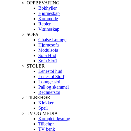
OPPBEVARING
Bokhyller
Hjørneskap
Kommode
Reoler
Vitrineskap
SOFA
Chaise Lounge
Hjørnesofa
Modulsofa
Sofa Hud
Sofa Stoff
STOLER
Lenestol hud
Lenestol Stoff
Lounge stol
Pall og skammel
Reclinerstol
TILBEHØR
Klokker
Speil
TV OG MEDIA
Komplett løsning
Tilbehør
TV benk