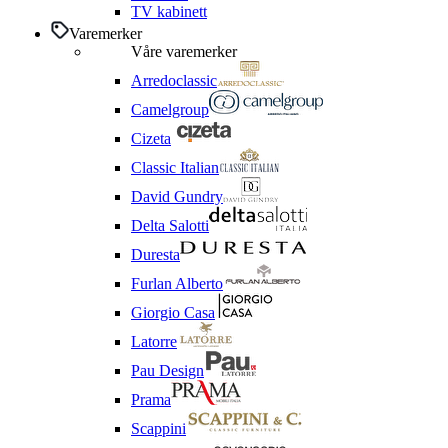
TV kabinett
Varemerker
Våre varemerker
Arredoclassic
Camelgroup
Cizeta
Classic Italian
David Gundry
Delta Salotti
Duresta
Furlan Alberto
Giorgio Casa
Latorre
Pau Design
Prama
Scappini