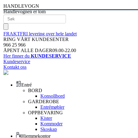
HANDLEVOGN
Handlevognen er tom
FRAKTFRI levering over hele landet
RING VÅRT KUNDESENTER
966 25 966
ÅPENT ALLE DAGER09.00-22.00
Her finner du
KUNDESERVICE
Kundeservice
Kontakt oss
Entré
BORD
Konsollbord
GARDEROBE
Entrémøbler
OPPBEVARING
Kister
Kommoder
Skoskap
Hjemmekontor