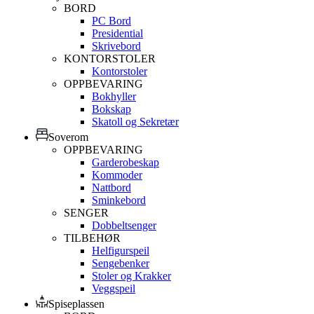
BORD
PC Bord
Presidential
Skrivebord
KONTORSTOLER
Kontorstoler
OPPBEVARING
Bokhyller
Bokskap
Skatoll og Sekretær
Soverom
OPPBEVARING
Garderobeskap
Kommoder
Nattbord
Sminkebord
SENGER
Dobbeltsenger
TILBEHØR
Helfigurspeil
Sengebenker
Stoler og Krakker
Veggspeil
Spiseplassen