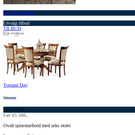
Vis alle produkt
Utvalgt tilbud
TILBUD
Torriani Day
Spisestue
Nå 57 450,-
Før 65 300,-
Ovalt spisestuebord med seks stoler