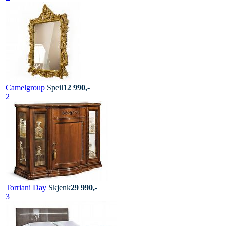
Camelgroup
Speil
12 990,-
2
Torriani Day
Skjenk
29 990,-
3