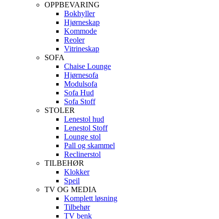
OPPBEVARING
Bokhyller
Hjørneskap
Kommode
Reoler
Vitrineskap
SOFA
Chaise Lounge
Hjørnesofa
Modulsofa
Sofa Hud
Sofa Stoff
STOLER
Lenestol hud
Lenestol Stoff
Lounge stol
Pall og skammel
Reclinerstol
TILBEHØR
Klokker
Speil
TV OG MEDIA
Komplett løsning
Tilbehør
TV benk