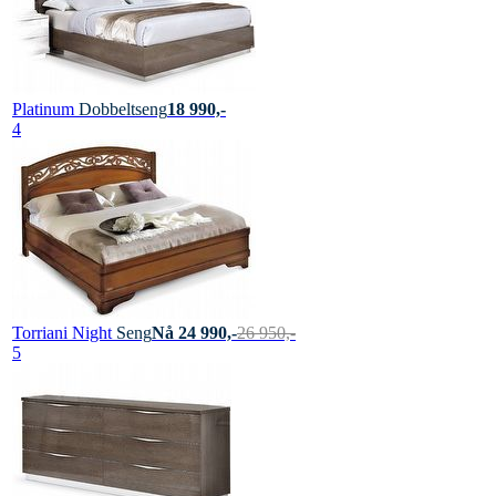
Platinum
Dobbeltseng
18 990,-
4
Torriani Night
Seng
Nå 24 990,-
26 950,-
5