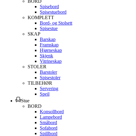
BORD
Spisebord
Spisestuebord
KOMPLETT
Bord- og Stolsett
Spisestue
SKAP
Barskap
Framskap
Hjørneskap
Skjenk
Vitrineskap
STOLER
Barstoler
Spisestoler
TILBEHØR
Servering
Speil
Stue
BORD
Konsollbord
Lampebord
Småbord
Sofabord
Spillbord