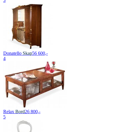
3
Donatello
Skap
56 600,-
4
Relax
Bord
26 800,-
5