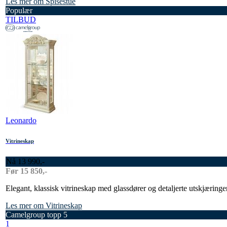
Les mer om Spisestue
Populær
TILBUD
Leonardo
Vitrineskap
Nå 13 990,-
Før 15 850,-
Elegant, klassisk vitrineskap med glassdører og detaljerte utskjæringer
Les mer om Vitrineskap
Camelgroup topp 5
1