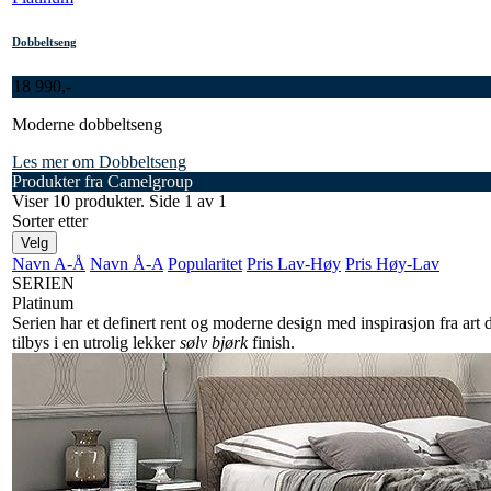
Dobbeltseng
18 990,-
Moderne dobbeltseng
Les mer om Dobbeltseng
Produkter fra Camelgroup
Viser 10 produkter. Side 1 av 1
Sorter etter
Velg
Navn A-Å
Navn Å-A
Popularitet
Pris Lav-Høy
Pris Høy-Lav
SERIEN
Platinum
Serien har et definert rent og moderne design med inspirasjon fra art
tilbys i en utrolig lekker
sølv bjørk
finish.