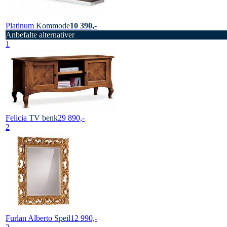
Platinum
Kommode
10 390,-
Anbefalte alternativer
1
Felicia
TV benk
29 890,-
2
Furlan Alberto
Speil
12 990,-