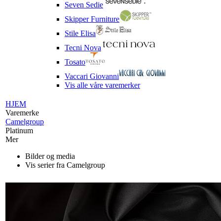
Seven Sedie
Skipper Furniture
Stile Elisa
Tecni Nova
Tosato
Vaccari Giovanni
Vis alle våre varemerker
HJEM
Varemerke
Camelgroup
Platinum
Mer
Bilder og media
Vis serier fra Camelgroup