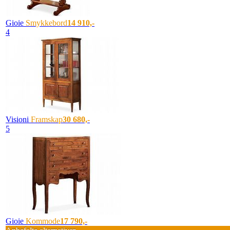
Gioie
Smykkebord
14 910,-
4
Visioni
Framskap
30 680,-
5
Gioie
Kommode
17 790,-