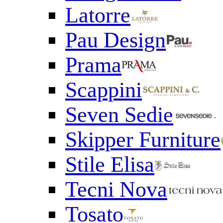
Latorre
Pau Design
Prama
Scappini
Seven Sedie
Skipper Furniture
Stile Elisa
Tecni Nova
Tosato