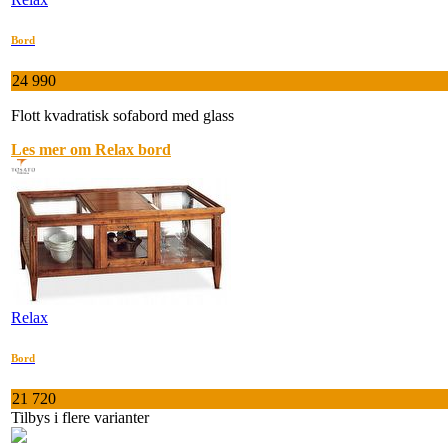
Bord
24 990
Flott kvadratisk sofabord med glass
Les mer om Relax bord
Relax
Bord
21 720
Tilbys i flere varianter