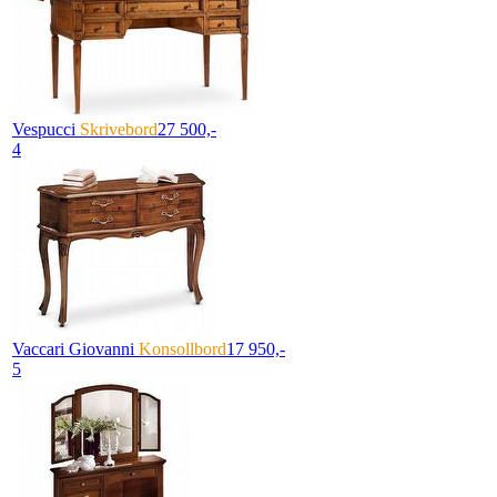
Vespucci
Skrivebord
27 500,-
4
Vaccari Giovanni
Konsollbord
17 950,-
5