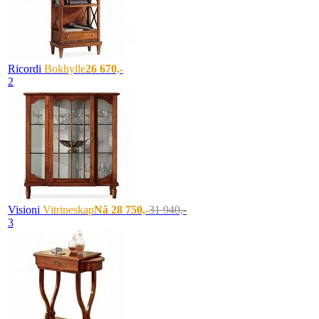
Ricordi
Bokhylle
26 670,-
2
Visioni
Vitrineskap
Nå 28 750,-
31 940,-
3