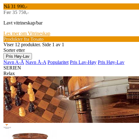
Nå 31 990,-
Før 35 750,-
Lavt vitrineskap/bar
Les mer om Vitrineskap
Produkter fra Tosato
Viser 12 produkter. Side 1 av 1
Sorter etter
Pris Høy-Lav
Navn A-Å
Navn Å-A
Popularitet
Pris Lav-Høy
Pris Høy-Lav
SERIEN
Relax