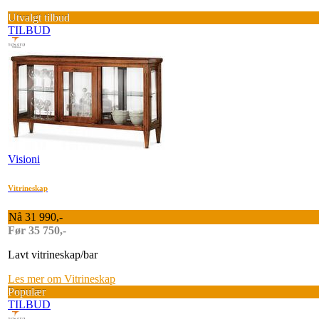
Utvalgt tilbud
TILBUD
Visioni
Vitrineskap
Nå 31 990,-
Før 35 750,-
Lavt vitrineskap/bar
Les mer om Vitrineskap
Populær
TILBUD