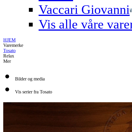
Vaccari Giovanni
Vis alle våre var
HJEM
Varemerke
Tosato
Relax
Mer
Bilder og media
Vis serier fra Tosato