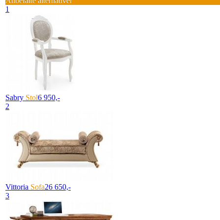
Anbefalte alternativer
1
Sabry
Stol
6 950,-
2
Vittoria
Sofa
26 650,-
3