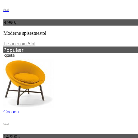
Stol
9 990,-
Moderne spisestuestol
Les mer om Stol
Populær
Cocoon
Stol
14 990,-