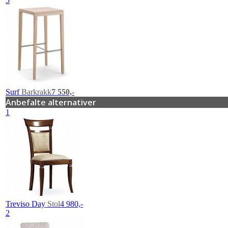
5
Surf
Barkrakk
7 550,-
Anbefalte alternativer
1
Treviso Day
Stol
4 980,-
2