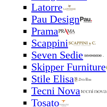
Latorre
Pau Design
Prama
Scappini
Seven Sedie
Skipper Furniture
Stile Elisa
Tecni Nova
Tosato