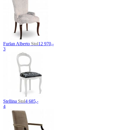
Furlan Alberto
Stol
12 970,-
3
Stellina
Stol
4 685,-
4