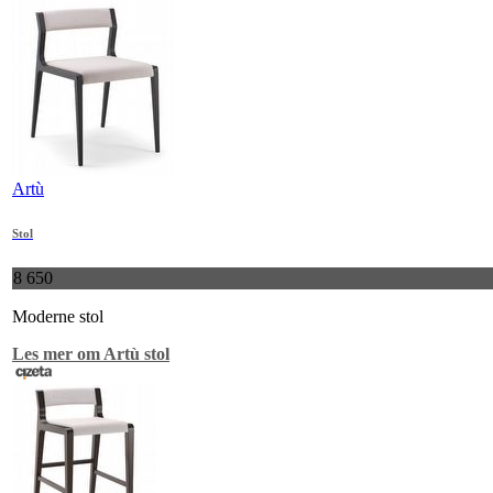
Artù
Stol
8 650
Moderne stol
Les mer om Artù stol