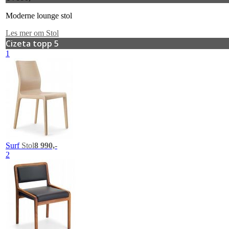
Moderne lounge stol
Les mer om Stol
Cizeta topp 5
1
Surf
Stol
8 990,-
2