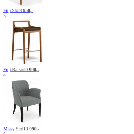
Fuji
Stol
8 950,-
3
Fuji
Barstol
9 990,-
4
Missy
Stol
13 990,-