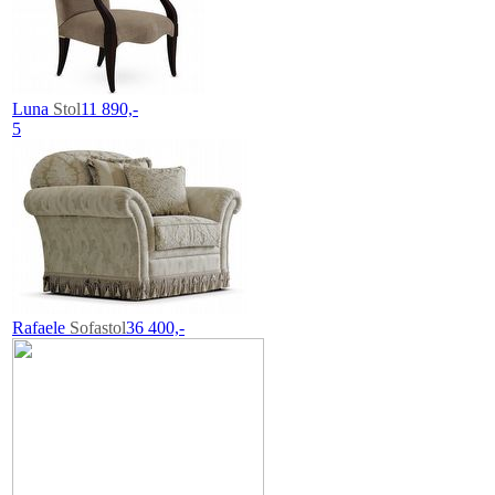
Luna
Stol
11 890,-
5
Rafaele
Sofastol
36 400,-