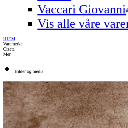
Vaccari Giovanni
Vis alle våre var
HJEM
Varemerke
Cizeta
Mer
Bilder og media