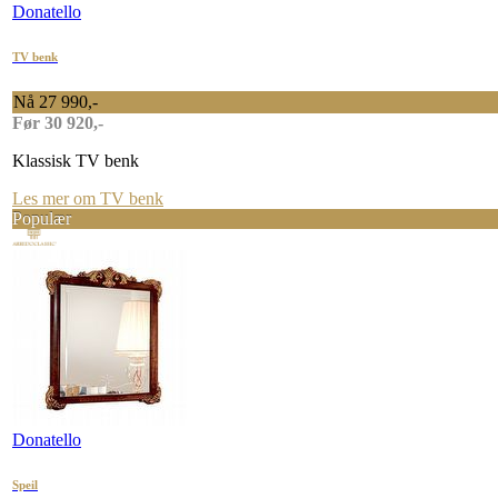
Donatello
TV benk
Nå 27 990,-
Før 30 920,-
Klassisk TV benk
Les mer om TV benk
Populær
Donatello
Speil