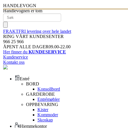
HANDLEVOGN
Handlevognen er tom
FRAKTFRI levering over hele landet
RING VÅRT KUNDESENTER
966 25 966
ÅPENT ALLE DAGER09.00-22.00
Her finner du
KUNDESERVICE
Kundeservice
Kontakt oss
Entré
BORD
Konsollbord
GARDEROBE
Entrémøbler
OPPBEVARING
Kister
Kommoder
Skoskap
Hjemmekontor