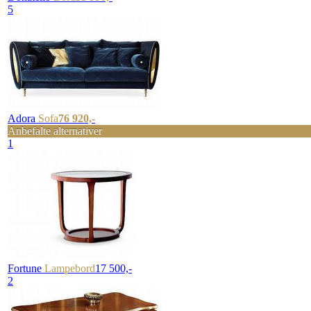
5
Adora
Sofa
76 920,-
Anbefalte alternativer
1
Fortune
Lampebord
17 500,-
2