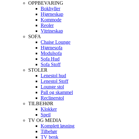
OPPBEVARING
Bokhyller
Hjørneskap
Kommode
Reoler
Vitrineskap
SOFA
Chaise Lounge
Hjørnesofa
Modulsofa
Sofa Hud
Sofa Stoff
STOLER
Lenestol hud
Lenestol Stoff
Lounge stol
Pall og skammel
Reclinerstol
TILBEHØR
Klokker
Speil
TV OG MEDIA
Komplett løsning
Tilbehør
TV benk