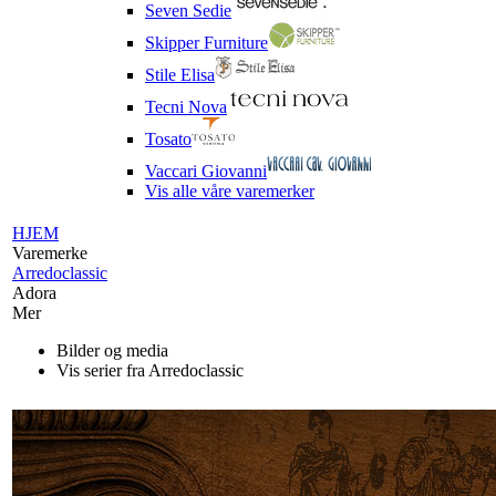
Seven Sedie
Skipper Furniture
Stile Elisa
Tecni Nova
Tosato
Vaccari Giovanni
Vis alle våre varemerker
HJEM
Varemerke
Arredoclassic
Adora
Mer
Bilder og media
Vis serier fra Arredoclassic