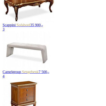
Scappini
Sofabord
35 900,-
3
Camelgroup
Sengebenk
7 500,-
4