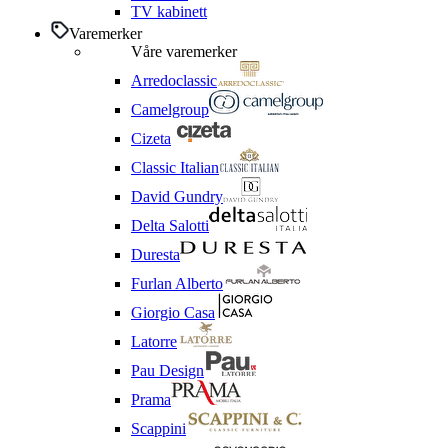
TV kabinett
Varemerker
Våre varemerker
Arredoclassic
Camelgroup
Cizeta
Classic Italian
David Gundry
Delta Salotti
Duresta
Furlan Alberto
Giorgio Casa
Latorre
Pau Design
Prama
Scappini