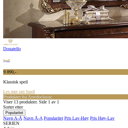
Donatello
Speil
9 890,-
Klassisk speil
Les mer om Speil
Produkter fra Arredoclassic
Viser 13 produkter. Side 1 av 1
Sorter etter
Popularitet
Navn A-Å
Navn Å-A
Popularitet
Pris Lav-Høy
Pris Høy-Lav
SERIEN