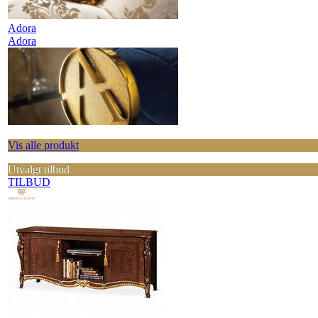
Adora
Adora
Vis alle produkt
Utvalgt tilbud
TILBUD