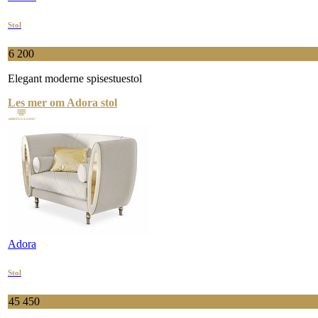
Stol
6 200
Elegant moderne spisestuestol
Les mer om Adora stol
Adora
Stol
45 450