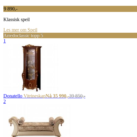
9 890,-
Klassisk speil
Les mer om Speil
Arredoclassic topp 5
1
Donatello
Vitrineskap
Nå 35 990,-
39 850,-
2