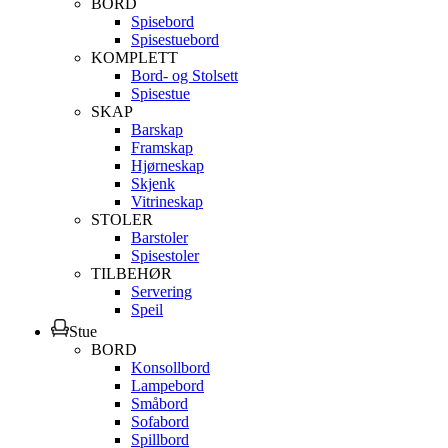
BORD
Spisebord
Spisestuebord
KOMPLETT
Bord- og Stolsett
Spisestue
SKAP
Barskap
Framskap
Hjørneskap
Skjenk
Vitrineskap
STOLER
Barstoler
Spisestoler
TILBEHØR
Servering
Speil
Stue
BORD
Konsollbord
Lampebord
Småbord
Sofabord
Spillbord