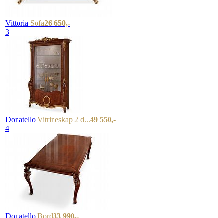
Vittoria
Sofa
26 650,-
3
Donatello
Vitrineskap 2 d...
49 550,-
4
Donatello
Bord
33 990,-