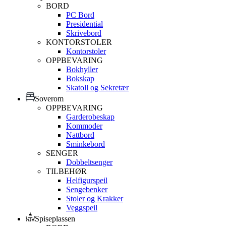
BORD
PC Bord
Presidential
Skrivebord
KONTORSTOLER
Kontorstoler
OPPBEVARING
Bokhyller
Bokskap
Skatoll og Sekretær
Soverom
OPPBEVARING
Garderobeskap
Kommoder
Nattbord
Sminkebord
SENGER
Dobbeltsenger
TILBEHØR
Helfigurspeil
Sengebenker
Stoler og Krakker
Veggspeil
Spiseplassen