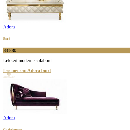
Adora
Bord
33 880
Lekkert moderne sofabord
Les mer om Adora bord
Adora
Chaiselounge