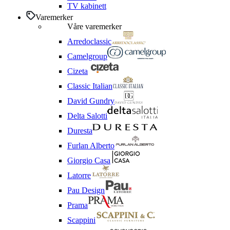
TV kabinett
Varemerker
Våre varemerker
Arredoclassic
Camelgroup
Cizeta
Classic Italian
David Gundry
Delta Salotti
Duresta
Furlan Alberto
Giorgio Casa
Latorre
Pau Design
Prama
Scappini