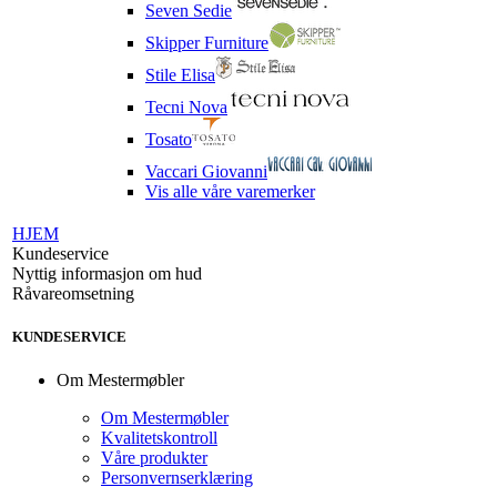
Seven Sedie
Skipper Furniture
Stile Elisa
Tecni Nova
Tosato
Vaccari Giovanni
Vis alle våre varemerker
HJEM
Kundeservice
Nyttig informasjon om hud
Råvareomsetning
KUNDESERVICE
Om Mestermøbler
Om Mestermøbler
Kvalitetskontroll
Våre produkter
Personvernserklæring