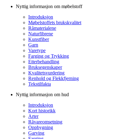
Nyttig informasjon om møbelstoff
Introduksjon
Møbelstoffets brukskvalitet
Råmaterialene
Naturfibrene
Kunstfiber
Garn
Varetype
Farging og Trykking
Etterbehandling
Bruksegenskaper
Kvalitetsvurdering
Renhold og Flekkfjerning
Tekstilfakta
Nyttig informasjon om hud
Introduksjon
Kort historikk
Arter
Råvareomsetning
Oppbygning
Garving
Farging