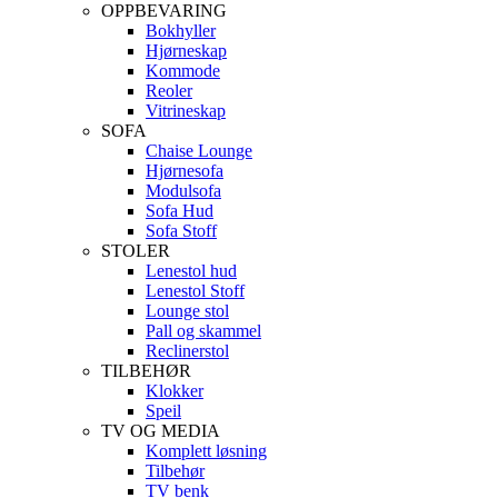
OPPBEVARING
Bokhyller
Hjørneskap
Kommode
Reoler
Vitrineskap
SOFA
Chaise Lounge
Hjørnesofa
Modulsofa
Sofa Hud
Sofa Stoff
STOLER
Lenestol hud
Lenestol Stoff
Lounge stol
Pall og skammel
Reclinerstol
TILBEHØR
Klokker
Speil
TV OG MEDIA
Komplett løsning
Tilbehør
TV benk