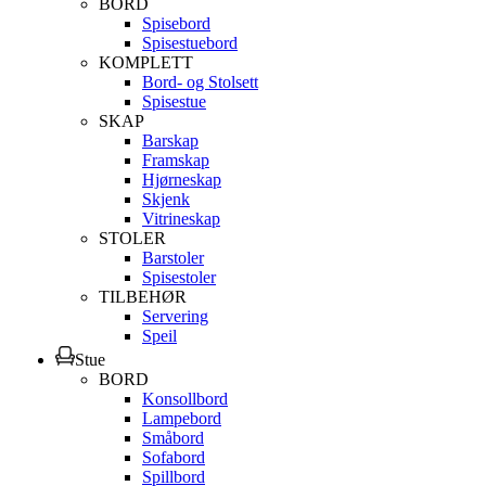
BORD
Spisebord
Spisestuebord
KOMPLETT
Bord- og Stolsett
Spisestue
SKAP
Barskap
Framskap
Hjørneskap
Skjenk
Vitrineskap
STOLER
Barstoler
Spisestoler
TILBEHØR
Servering
Speil
Stue
BORD
Konsollbord
Lampebord
Småbord
Sofabord
Spillbord