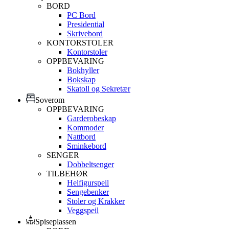
BORD
PC Bord
Presidential
Skrivebord
KONTORSTOLER
Kontorstoler
OPPBEVARING
Bokhyller
Bokskap
Skatoll og Sekretær
Soverom
OPPBEVARING
Garderobeskap
Kommoder
Nattbord
Sminkebord
SENGER
Dobbeltsenger
TILBEHØR
Helfigurspeil
Sengebenker
Stoler og Krakker
Veggspeil
Spiseplassen